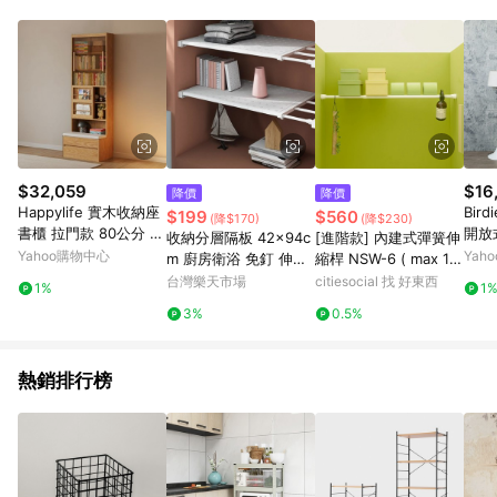
品賣場中有標示「商店」及顯示商店名稱者(指定活動店家除外)
3. 訂單回饋金額將扣除運費/購物金/超贈點/福利金/紅利折抵/折
價券等虛擬貨幣折抵 4. 大宗採購或批發轉賣不具回饋資格： 如
有相關事證認定您為大宗採購、批發轉賣而非最終消費使用者，
相關認定以Yahoo購物中心之認定為準
$32,059
$16
降價
降價
Happylife 實木收納座
Bir
$199
$560
(降$170)
(降$230)
書櫃 拉門款 80公分 Y1
開放
收納分層隔板 42x94c
[進階款] 內建式彈簧伸
2681
櫃/
Yahoo購物中心
Yah
m 廚房衛浴 免釘 伸縮
縮桿 NSW-6 ( max 11
示櫃
置物架 伸縮 隔板 分層
0cm / 15kg )
台灣樂天市場
citiesocial 找 好東西
1%
1
0.2
架 收納架【GL115】 1
3%
0.5%
23便利屋
熱銷排行榜