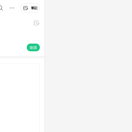
筆記
搶購