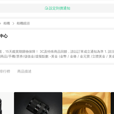
設定到價通知
相機
相機鏡頭
物中心
天鑑賞期購物保障！ 3C及特殊商品回饋，請以訂單成立通知為準 1. 請注意以下品類商品
關商品/手機/票券/儲值金/虛擬點數 -黃金 (金幣 / 金條 / 金元寶 /立體黃金 / 
] 2. 以下訂單將不符合導購資格，亦不得使用點數紅包： - 點擊Yahoo奇摩APP
 - 購物中心商店之商品：商品賣場中有標示「商店」及顯示商店名稱者(指定活動店家
排行榜
商品描述
購物金/超贈點/福利金/紅利折抵/折價券等虛擬貨幣折抵 4. 大宗採購或批發
定您為大宗採購、批發轉賣而非最終消費使用者，相關認定以Yahoo購物中心之