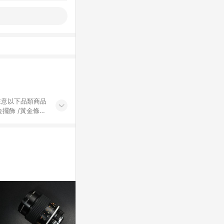
黃金擺飾 /黃金條
的購回饋活動享
除外) 3. 訂
轉賣不具回饋資
認定為準