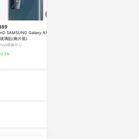
189
$2,600
歷史低價
inD SAMSUNG Galaxy A71 鏡
JUPITER-8 
$19,200
(降$144)
玻璃貼(兩片裝)
9 LTM Fed Le
SIGMA 16-300mm F3.5-6.7 D
Micro 4/3
ahoo購物中心
亞洲跨境設計購物
C OS Contemporary 公司貨
PChome 24h購物
0.3%
1%
1%