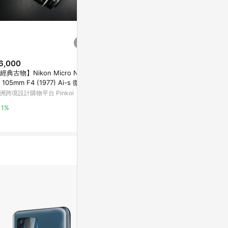
6,000
$2,414
$5,942
經典古物】Nikon Micro Nikk
JUPITER-8 50mm f2 鏡頭 M39
適用於基輔-16
r 105mm F4 (1977) Ai-s 微距
LTM Leica Zorki Sonnar Micro
Vega-7-1 Mi
頭
4/3
洲跨境設計購物平台 Pinkoi
亞洲跨境設計購物平台 Pinkoi
亞洲跨境設計購物
1%
1%
1%