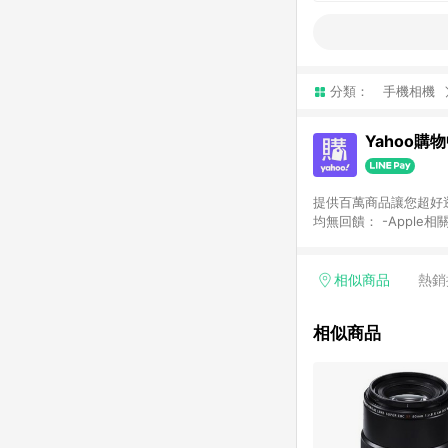
分類：
手機相機
Yahoo購
提供百萬商品讓您超好逛，15
均無回饋： -Apple相
塊) [2023/2/10起適用] -電玩/遊戲/相機/單眼/鏡頭/拍立得 [2024/6/1起適用] -內接硬碟、外接硬碟、主機板/顯示卡
[2026/5/18起適用
Yahoo超贈點回饋者
相似商品
熱銷
單回饋金額將扣除運費/
格： 如有相關事證認
相似商品