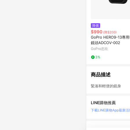
降價
$990
(降$200)
GoPro HERO9-13
鏡頭ADCOV-002
GoPro忠欣
3%
商品描述
緊湊和輕便的鏡身 
LINE購物推薦
下載LINE購物App
最新活