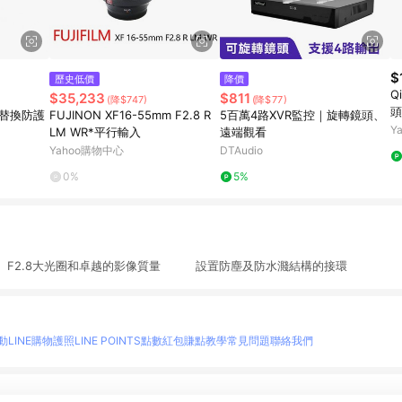
$
歷史低價
降價
Q
$35,233
$811
(降$747)
(降$77)
頭
專用替換防護
FUJINON XF16-55mm F2.8 R
5百萬4路XVR監控｜旋轉鏡頭、
Y
LM WR*平行輸入
遠端觀看
Yahoo購物中心
DTAudio
0%
5%
F2.8大光圈和卓越的影像質量 設置防塵及防水濺結構的接環
動
LINE購物護照
LINE POINTS點數紅包
賺點教學
常見問題
聯絡我們