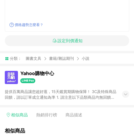
價格趨勢怎麼看？
設定到價通知
分類：
圖書文具
書籍/雜誌期刊
小說
Yahoo購物中心
提供百萬商品讓您超好逛，15天鑑賞期購物保障！ 3C及特殊商品
回饋，請以訂單成立通知為準 1. 請注意以下品類商品均無回饋：
-Apple相關商品/手機/票券/儲值金/虛擬點數 -黃金 (金幣 / 金條
/ 金元寶 /立體黃金 / 黃金擺飾 /黃金條塊) [2023/2/10起適用] -
電玩/遊戲/相機/單眼/鏡頭/拍立得 [2024/6/1起適用] -內接硬
相似商品
熱銷排行榜
商品描述
碟、外接硬碟、主機板/顯示卡[2026/5/18起適用] 2. 以下訂單將
不符合導購資格，亦不得使用點數紅包： - 點擊Yahoo奇摩APP
相似商品
的購回饋活動享Yahoo超贈點回饋者 - 購物中心商店之商品：商