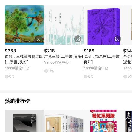
品賣場中有標示「商店」及顯示商店名稱者(指定活動店家除外)
3. 訂單回饋金額將扣除運費/購物金/超贈點/福利金/紅利折抵/折
價券等虛擬貨幣折抵 4. 大宗採購或批發轉賣不具回饋資格： 如
有相關事證認定您為大宗採購、批發轉賣而非最終消費使用者，
相關認定以Yahoo購物中心之認定為準
$268
$218
$169
$34
伯頓．三樣寶貝精裝版
洪荒三疊[二手書_良好]
晚安，糖果屋[二手書_
奔走
[二手書_良好]
良好]
逝世
Yahoo購物中心
Yahoo購物中心
Yahoo購物中心
Yah
0%
0%
0%
0
熱銷排行榜