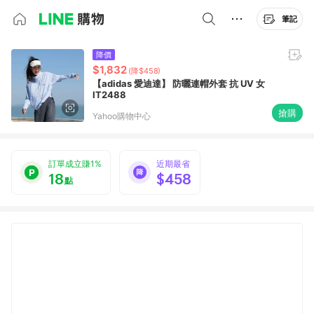
筆記
降價
$1,832
(降$458)
【adidas 愛迪達】 防曬連帽外套 抗 UV 女
IT2488
搶購
Yahoo購物中心
訂單成立賺1%
近期最省
18
$458
點