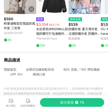
$590
降價
限時加碼
限時
輕量連帽造型寬版防風
$3,104
$539
$1,
(降$776)
外套 三色售
女款黑色WINDWALL防
防曬外套 夏天薄外套
GU 
QUEEN SHOP
風防曬可打包連帽外套
涼感防曬外套 防曬外套
har
｜8G77JK3
抗uv100 透氣防曬衣女
連帽拉
The North Face
蝦皮購物
蝦皮
2%
連帽防曬外套 抗uv防
布丁
15%
6%
1
曬外套 遮陽外套 騎車
外套
商品描述
寬鬆版型 全開式拉鍊搭配高領 86% 尼龍／14% 彈性纖維
UPF 50+ 兩側口袋
LINE 購物是匯集購物情報與商品資訊的整合性平台，並依購物情報中的趨勢與
風格做合作網路商家的延伸商品推薦，商品資料更新會有時間差，請務必點擊
商品至各合作網路商家，確認現售價與購物條件，一切資訊以合作廠商網頁為
前往賣場
1%
準。
加入筆記
設定到價通知