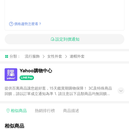
價格趨勢怎麼看？
設定到價通知
分類：
流行服飾
女性外套
連帽外套
Yahoo購物中心
提供百萬商品讓您超好逛，15天鑑賞期購物保障！ 3C及特殊商品
回饋，請以訂單成立通知為準 1. 請注意以下品類商品均無回饋：
-Apple相關商品/手機/票券/儲值金/虛擬點數 -黃金 (金幣 / 金條
/ 金元寶 /立體黃金 / 黃金擺飾 /黃金條塊) [2023/2/10起適用] -
電玩/遊戲/相機/單眼/鏡頭/拍立得 [2024/6/1起適用] -內接硬
相似商品
熱銷排行榜
商品描述
碟、外接硬碟、主機板/顯示卡[2026/5/18起適用] 2. 以下訂單將
不符合導購資格，亦不得使用點數紅包： - 點擊Yahoo奇摩APP
相似商品
的購回饋活動享Yahoo超贈點回饋者 - 購物中心商店之商品：商