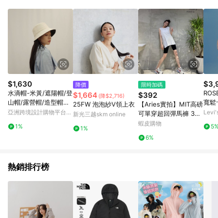
品賣場中有標示「商店」及顯示商店名稱者(指定活動店家除外)
3. 訂單回饋金額將扣除運費/購物金/超贈點/福利金/紅利折抵/折
價券等虛擬貨幣折抵 4. 大宗採購或批發轉賣不具回饋資格： 如
有相關事證認定您為大宗採購、批發轉賣而非最終消費使用者，
相關認定以Yahoo購物中心之認定為準
$1,630
$3,
降價
限時加碼
水滴帽-米黃/遮陽帽/登
RO
$1,664
$392
(降$2,716)
山帽/露營帽/造型帽子/
寬鬆
25FW 泡泡紗V領上衣
【Aries實拍】MIT高磅
戶外帽/鐘型帽/漁夫
人氣
亞洲跨境設計購物平台
Lev
可單穿超回彈馬褲 3色
新光三越skm online
Pinkoi
馬鞍褲 高磅五分褲 褲
蝦皮購物
1%
5
1%
子 休閒褲 運動褲 百搭
6%
熱銷排行榜