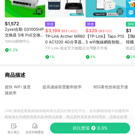
$1,572
降價
降價
限時
Zyxel合勤 GS1005HP
$3,199
$329
$1
(降$1,400)
(降$100)
交換器 5埠 PoE交換器
TP-Link Archer MR60
【TP-Link】Tapo P10
【飛
60W(瓦) Giga 桌上型
Yahoo購物中心
0 AC1200 4G分享器 S
5 wifi無線網路智能智
韓國
超高速 乙太網路交換器
IM卡 雙頻路由器 wifi
慧插座【三井3C】
國 
TP-Link-蝦皮官方旗艦店
台灣樂天市場
蝦皮
0.3%
無網管 無網路管理 鐵
分享器 Cat6
拉 
1%
3%
2
殼 Switch
費、
商品描述
超快 WiFi 速度 提高連線裝置數和效率 BSS著色技術提升連
接效率
LINE 購物是匯集購物情報與商品資訊的整合性平台，並依購物情報中的趨勢與
風格做合作網路商家的延伸商品推薦，商品資料更新會有時間差，請務必點擊
商品至各合作網路商家，確認現售價與購物條件，一切資訊以合作廠商網頁為
前往賣場
0.3%
準。
加入筆記
設定到價通知