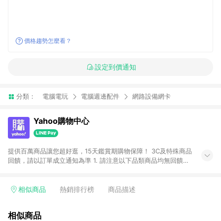
價格趨勢怎麼看？
設定到價通知
分類：
電腦電玩
電腦週邊配件
網路設備網卡
Yahoo購物中心
提供百萬商品讓您超好逛，15天鑑賞期購物保障！ 3C及特殊商品
回饋，請以訂單成立通知為準 1. 請注意以下品類商品均無回饋：
-Apple相關商品/手機/票券/儲值金/虛擬點數 -黃金 (金幣 / 金條
/ 金元寶 /立體黃金 / 黃金擺飾 /黃金條塊) [2023/2/10起適用] -
電玩/遊戲/相機/單眼/鏡頭/拍立得 [2024/6/1起適用] -內接硬
相似商品
熱銷排行榜
商品描述
碟、外接硬碟、主機板/顯示卡[2026/5/18起適用] 2. 以下訂單將
不符合導購資格，亦不得使用點數紅包： - 點擊Yahoo奇摩APP
相似商品
的購回饋活動享Yahoo超贈點回饋者 - 購物中心商店之商品：商