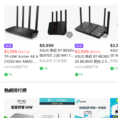
品賣場中有標示「商店」及顯示商店名稱者(指定活動店家除外)
3. 訂單回饋金額將扣除運費/購物金/超贈點/福利金/紅利折抵/折
價券等虛擬貨幣折抵 4. 大宗採購或批發轉賣不具回饋資格： 如
有相關事證認定您為大宗採購、批發轉賣而非最終消費使用者，
相關認定以Yahoo購物中心之認定為準
$8,699
$2,
降價
降價
ASUS 華碩 RT-BE92U
ASU
$1,299
$2,699
(降$700)
(降$291)
BE9700 三頻 WiFi 7
0
TP-LINK Archer A6 A
ASUS 華碩 RT-BE360
路由器/分享器 廠商直
蝦皮直營_3C家電館
東森購
C1200 MU-MIMO 雙
0S BE3600 雙頻 2.5G
送
頻 Gigabit 無線路由器
b Wi-Fi 7 無線路由器
myfone網路門市
myfone網路門市
1%
0.
1%
1%
熱銷排行榜