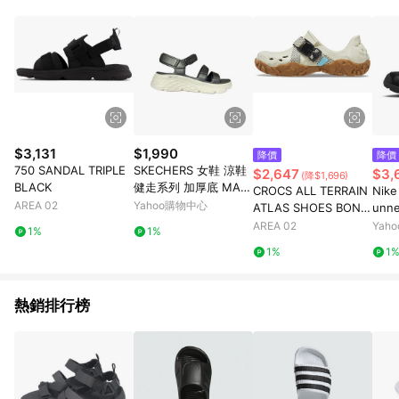
品賣場中有標示「商店」及顯示商店名稱者(指定活動店家除外)
3. 訂單回饋金額將扣除運費/購物金/超贈點/福利金/紅利折抵/折
價券等虛擬貨幣折抵 4. 大宗採購或批發轉賣不具回饋資格： 如
有相關事證認定您為大宗採購、批發轉賣而非最終消費使用者，
相關認定以Yahoo購物中心之認定為準
$3,131
$1,990
降價
降價
750 SANDAL TRIPLE
SKECHERS 女鞋 涼鞋
$2,647
$3,
(降$1,696)
BLACK
健走系列 加厚底 MAX
CROCS ALL TERRAIN
Nike
CUSHIONING FOAMI
AREA 02
Yahoo購物中心
ATLAS SHOES BONE
unn
ES 黑 111126BKW
BROWN
氣 
AREA 02
Yah
1%
1%
HQ2
1%
1
熱銷排行榜