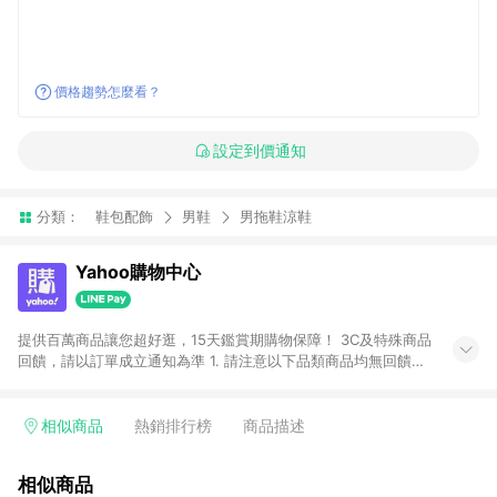
價格趨勢怎麼看？
設定到價通知
分類：
鞋包配飾
男鞋
男拖鞋涼鞋
Yahoo購物中心
提供百萬商品讓您超好逛，15天鑑賞期購物保障！ 3C及特殊商品
回饋，請以訂單成立通知為準 1. 請注意以下品類商品均無回饋：
-Apple相關商品/手機/票券/儲值金/虛擬點數 -黃金 (金幣 / 金條
/ 金元寶 /立體黃金 / 黃金擺飾 /黃金條塊) [2023/2/10起適用] -
電玩/遊戲/相機/單眼/鏡頭/拍立得 [2024/6/1起適用] -內接硬
相似商品
熱銷排行榜
商品描述
碟、外接硬碟、主機板/顯示卡[2026/5/18起適用] 2. 以下訂單將
不符合導購資格，亦不得使用點數紅包： - 點擊Yahoo奇摩APP
相似商品
的購回饋活動享Yahoo超贈點回饋者 - 購物中心商店之商品：商