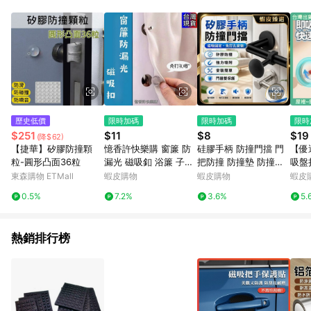
品賣場中有標示「商店」及顯示商店名稱者(指定活動店家除外)
3. 訂單回饋金額將扣除運費/購物金/超贈點/福利金/紅利折抵/折
價券等虛擬貨幣折抵 4. 大宗採購或批發轉賣不具回饋資格： 如
有相關事證認定您為大宗採購、批發轉賣而非最終消費使用者，
相關認定以Yahoo購物中心之認定為準
歷史低價
限時加碼
限時加碼
限時
$251
$11
$8
$19
(降$62)
【捷華】矽膠防撞顆
憶香許快樂購 窗簾 防
硅膠手柄 防撞門擋 門
【優
粒-圓形凸面36粒
漏光 磁吸釦 浴簾 子母
把防撞 防撞墊 防撞貼
吸盤
扣 強力 牆上固定器 免
門把檔 門把防靜電 門
手柄
東森購物 ETMall
蝦皮購物
蝦皮購物
蝦皮
打孔 袖口固定 門簾 閉
後防撞墊 門把防撞墊
櫥櫃
0.5%
7.2%
3.6%
5.
合器 重複使用 便利
門擋防撞 防撞門墊 防
掛鉤
撞門擋
門窗
熱銷排行榜