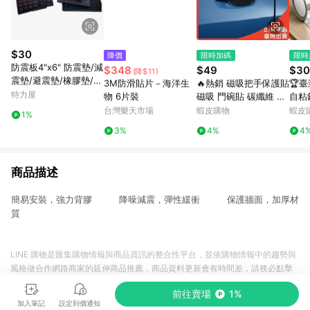
$30
降價
限時加碼
限時
防震板4"x6" 防震墊/減
$348
$49
$30
(降$11)
震墊/避震墊/橡膠墊/調
3M防滑貼片－海洋生
🔥熱銷 磁吸把手保護貼
🏆
整腳/防振墊/馬達墊/緩
特力屋
物 6片裝
磁吸 門碗貼 碳纖維 防
自粘
衝墊
刮貼 門把貼 汽車防刮
廚房
台灣樂天市場
蝦皮購物
蝦皮
1%
汽車門碗貼 磁吸門碗保
水池
3%
4%
4
護貼 車門把手貼 防刮
商品描述
簡易安裝，強力背膠 降噪減震，彈性緩衝 保護牆面，加厚材
質
LINE 購物是匯集購物情報與商品資訊的整合性平台，並依購物情報中的趨勢與
風格做合作網路商家的延伸商品推薦，商品資料更新會有時間差，請務必點擊
商品至各合作網路商家，確認現售價與購物條件，一切資訊以合作廠商網頁為
前往賣場
1%
準。
加入筆記
設定到價通知