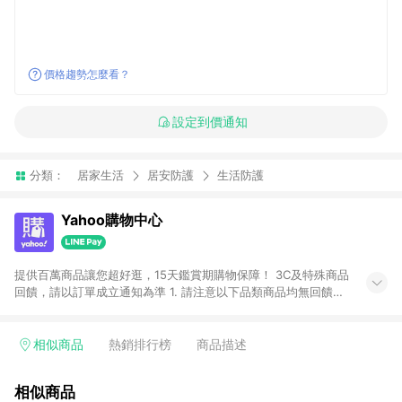
價格趨勢怎麼看？
設定到價通知
分類：
居家生活
居安防護
生活防護
Yahoo購物中心
提供百萬商品讓您超好逛，15天鑑賞期購物保障！ 3C及特殊商品
回饋，請以訂單成立通知為準 1. 請注意以下品類商品均無回饋：
-Apple相關商品/手機/票券/儲值金/虛擬點數 -黃金 (金幣 / 金條
/ 金元寶 /立體黃金 / 黃金擺飾 /黃金條塊) [2023/2/10起適用] -
電玩/遊戲/相機/單眼/鏡頭/拍立得 [2024/6/1起適用] -內接硬
相似商品
熱銷排行榜
商品描述
碟、外接硬碟、主機板/顯示卡[2026/5/18起適用] 2. 以下訂單將
不符合導購資格，亦不得使用點數紅包： - 點擊Yahoo奇摩APP
相似商品
的購回饋活動享Yahoo超贈點回饋者 - 購物中心商店之商品：商