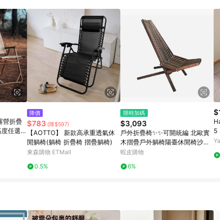
$
降價
限時加碼
露營折疊
H
$783
$3,093
(降$597)
高度任選
5
【AOTTO】 新款高承重透氣休
戶外折疊椅✨✨可開統編 北歐實
椅)
Y
閒躺椅(躺椅 折疊椅 摺疊躺椅)
木摺疊戶外躺椅陽臺休閒椅沙灘
椅躺椅客廳家用懶人摺疊椅
東森購物 ETMall
蝦皮購物
0.5%
6%