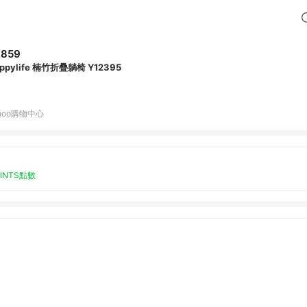
,859
ppylife 楠竹折疊躺椅 Y12395
hoo購物中心
OINTS點數