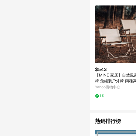
$543
【MINE 家居】自然風
椅 免組裝戶外椅 兩種
(椅子/餐椅/折疊椅/露營
Yahoo購物中心
1%
熱銷排行榜