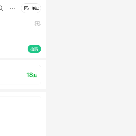
筆記
搶購
18
點