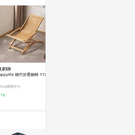
1,859
降價
降價
appylife 楠竹折疊躺椅 Y1239
$568
$7,973
(降$142)
(降$1
跨境戶外防水防曬圓頂連體高背
邏爵LOGIS
ahoo購物中心
花園庭院躺椅藤椅青蛙椅墊
桌椅 【FFD1
東森購物 ETMall
東森購物 ETMa
1%
0.5%
0.5%