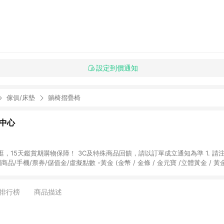
設定到價通知
傢俱/床墊
躺椅摺疊椅
物中心
天鑑賞期購物保障！ 3C及特殊商品回饋，請以訂單成立通知為準 1. 請注意以下品類商品
關商品/手機/票券/儲值金/虛擬點數 -黃金 (金幣 / 金條 / 金元寶 /立體黃金 / 
] 2. 以下訂單將不符合導購資格，亦不得使用點數紅包： - 點擊Yahoo奇摩APP
 - 購物中心商店之商品：商品賣場中有標示「商店」及顯示商店名稱者(指定活動店家
排行榜
商品描述
購物金/超贈點/福利金/紅利折抵/折價券等虛擬貨幣折抵 4. 大宗採購或批發
定您為大宗採購、批發轉賣而非最終消費使用者，相關認定以Yahoo購物中心之