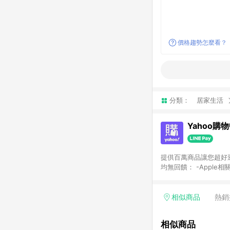
價格趨勢怎麼看？
分類：
居家生活
Yahoo購
提供百萬商品讓您超好逛，15
均無回饋： -Apple相
塊) [2023/2/10起適用] -電玩/遊戲/相機/單眼/鏡頭/拍立得 [2024/6/1起適用] -內接硬碟、外接硬碟、主機板/顯示卡
[2026/5/18起適用
Yahoo超贈點回饋者
相似商品
熱銷
單回饋金額將扣除運費/
格： 如有相關事證認
相似商品