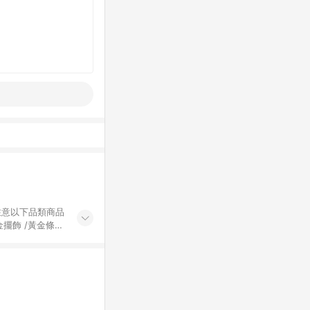
黃金擺飾 /黃金條
的購回饋活動享
除外) 3. 訂
轉賣不具回饋資
認定為準