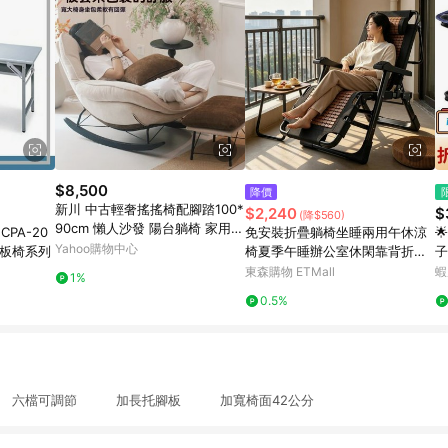
$8,500
降價
新川 中古輕奢搖搖椅配腳踏100*
$2,240
$
(降$560)
90cm 懶人沙發 陽台躺椅 家用休
PA-20
免安裝折疊躺椅坐睡兩用午休涼

閒椅
Yahoo購物中心
鐵板椅系列
椅夏季午睡辦公室休閑靠背折疊
子
椅子
美
東森購物 ETMall
蝦
1%
0.5%
 六檔可調節 加長托腳板 加寬椅面42公分