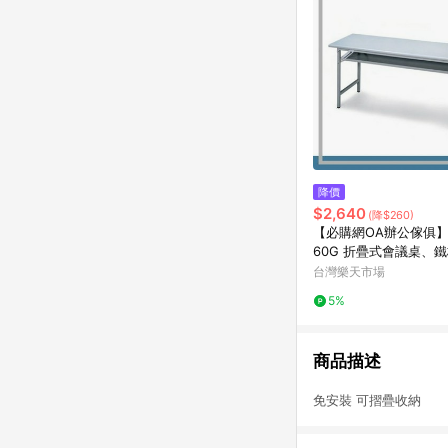
降價
$2,640
(降$260)
【必購網OA辦公傢俱】C
60G 折疊式會議桌、
台灣樂天市場
5%
商品描述
免安裝 可摺疊收納