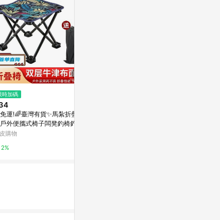
$990
限時加碼
降價
特力屋 米羅
34
$1,990
(降$1,000)
特力屋
免運!🌈臺灣有貨✨馬紮折疊凳
小巨人折疊多用樓梯椅 優雅白
戶外便攜式椅子闆凳釣椅釣魚
citiesocial 找 好東西
1%
術寫生多功能超輕 特惠 ABEA
皮購物
0.5%
2%