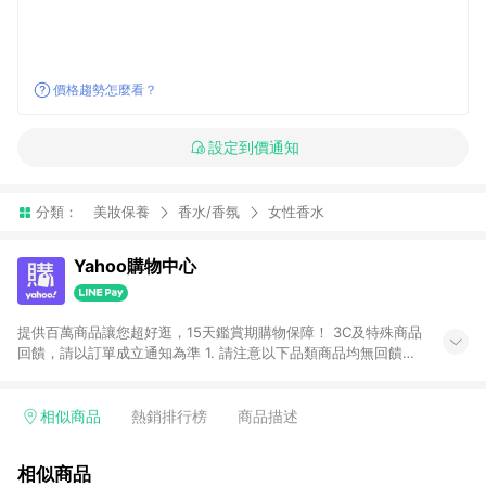
價格趨勢怎麼看？
設定到價通知
分類：
美妝保養
香水/香氛
女性香水
Yahoo購物中心
提供百萬商品讓您超好逛，15天鑑賞期購物保障！ 3C及特殊商品
回饋，請以訂單成立通知為準 1. 請注意以下品類商品均無回饋：
-Apple相關商品/手機/票券/儲值金/虛擬點數 -黃金 (金幣 / 金條
/ 金元寶 /立體黃金 / 黃金擺飾 /黃金條塊) [2023/2/10起適用] -
電玩/遊戲/相機/單眼/鏡頭/拍立得 [2024/6/1起適用] -內接硬
相似商品
熱銷排行榜
商品描述
碟、外接硬碟、主機板/顯示卡[2026/5/18起適用] 2. 以下訂單將
不符合導購資格，亦不得使用點數紅包： - 點擊Yahoo奇摩APP
相似商品
的購回饋活動享Yahoo超贈點回饋者 - 購物中心商店之商品：商