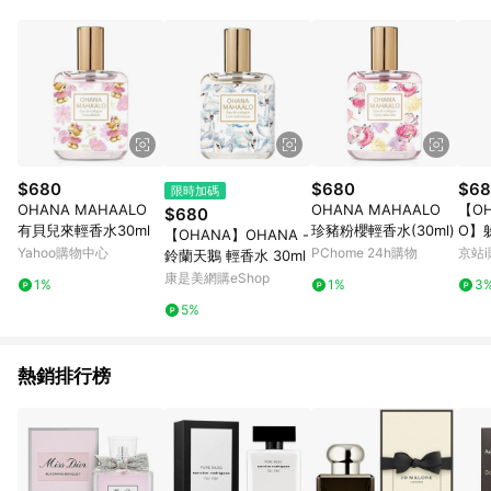
品賣場中有標示「商店」及顯示商店名稱者(指定活動店家除外)
3. 訂單回饋金額將扣除運費/購物金/超贈點/福利金/紅利折抵/折
價券等虛擬貨幣折抵 4. 大宗採購或批發轉賣不具回饋資格： 如
有相關事證認定您為大宗採購、批發轉賣而非最終消費使用者，
相關認定以Yahoo購物中心之認定為準
$680
$680
$68
限時加碼
OHANA MAHAALO
OHANA MAHAALO
【OH
$680
有貝兒來輕香水30ml
珍豬粉櫻輕香水(30ml)
O】
【OHANA】OHANA -
ml
Yahoo購物中心
PChome 24h購物
京站i
鈴蘭天鵝 輕香水 30ml
康是美網購eShop
1%
1%
3
5%
熱銷排行榜