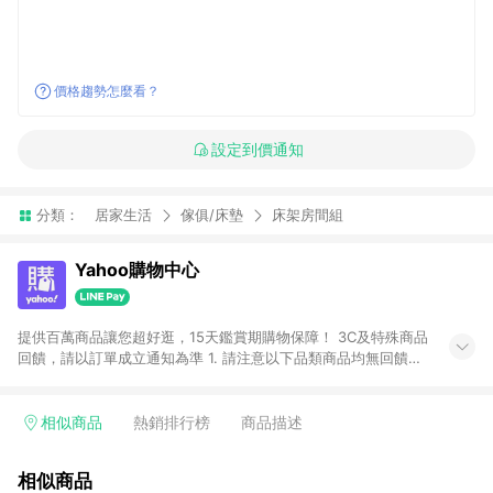
價格趨勢怎麼看？
設定到價通知
分類：
居家生活
傢俱/床墊
床架房間組
Yahoo購物中心
提供百萬商品讓您超好逛，15天鑑賞期購物保障！ 3C及特殊商品
回饋，請以訂單成立通知為準 1. 請注意以下品類商品均無回饋：
-Apple相關商品/手機/票券/儲值金/虛擬點數 -黃金 (金幣 / 金條
/ 金元寶 /立體黃金 / 黃金擺飾 /黃金條塊) [2023/2/10起適用] -
電玩/遊戲/相機/單眼/鏡頭/拍立得 [2024/6/1起適用] -內接硬
相似商品
熱銷排行榜
商品描述
碟、外接硬碟、主機板/顯示卡[2026/5/18起適用] 2. 以下訂單將
不符合導購資格，亦不得使用點數紅包： - 點擊Yahoo奇摩APP
相似商品
的購回饋活動享Yahoo超贈點回饋者 - 購物中心商店之商品：商