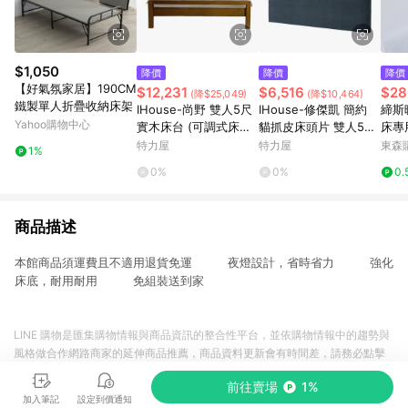
$1,050
降價
降價
降價
【好氣氛家居】190CM
$12,231
$6,516
$28
(降$25,049)
(降$10,464)
鐵製單人折疊收納床架
IHouse-尚野 雙人5尺
IHouse-修傑凱 簡約
締斯
Yahoo購物中心
實木床台 (可調式床台/
貓抓皮床頭片 雙人5尺
床專
床架/高腳床/雙人床/床
鐵灰色#707-01
床床
特力屋
特力屋
東森購
1%
底)柚木色
0%
0%
0.
商品描述
本館商品須運費且不適用退貨免運 夜燈設計，省時省力 強化
床底，耐用耐用 免組裝送到家
LINE 購物是匯集購物情報與商品資訊的整合性平台，並依購物情報中的趨勢與
風格做合作網路商家的延伸商品推薦，商品資料更新會有時間差，請務必點擊
商品至各合作網路商家，確認現售價與購物條件，一切資訊以合作廠商網頁為
前往賣場
1%
準。
加入筆記
設定到價通知