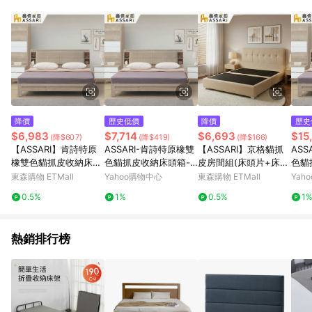
品賣場中有標示「商店」及顯示商店名稱者(指定活動店家除外)
3. 訂單回饋金額將扣除運費/購物金/超贈點/福利金/紅利折抵/折
價券等虛擬貨幣折抵 4. 大宗採購或批發轉賣不具回饋資格： 如
有相關事證認定您為大宗採購、批發轉賣而非最終消費使用者，
相關認定以Yahoo購物中心之認定為準
降價
歷史低價
降價
歷史
$6,983
$7,714
$6,693
$15
(降$607)
(降$419)
(降$166)
【ASSARI】肯詩特原
ASSARI-肯詩特原橡雙
【ASSARI】京格貓抓
ASS
橡雙色貓抓皮收納床頭
色貓抓皮收納床頭箱-
皮房間組(床頭片+床
色貓
箱-雙人5尺
雙人5尺
底)-單大3.5尺
箱+
東森購物 ETMall
Yahoo購物中心
東森購物 ETMall
Yah
0.5%
1%
0.5%
1
熱銷排行榜