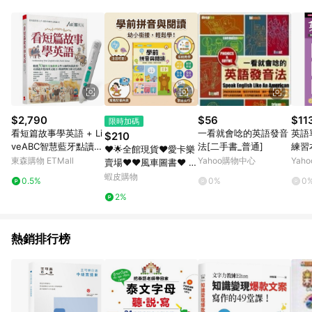
品賣場中有標示「商店」及顯示商店名稱者(指定活動店家除外)
3. 訂單回饋金額將扣除運費/購物金/超贈點/福利金/紅利折抵/折
價券等虛擬貨幣折抵 4. 大宗採購或批發轉賣不具回饋資格： 如
有相關事證認定您為大宗採購、批發轉賣而非最終消費使用者，
相關認定以Yahoo購物中心之認定為準
$2,790
$56
$11
限時加碼
看短篇故事學英語 + Li
一看就會唸的英語發音
英語
$210
veABC智慧藍牙點讀筆
法[二手書_普通]
練習
❤️🌟全館現貨❤️愛卡樂
16G
東森購物 ETMall
Yahoo購物中心
Yah
賣場❤️❤️風車圖書❤️ 學
前拼音與閱讀 學齡前先
蝦皮購物
0.5%
0%
0
修 拼音 ㄅㄆㄇ 注音練
2%
習
熱銷排行榜