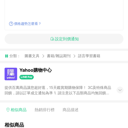
價格趨勢怎麼看？
設定到價通知
分類：
圖書文具
書籍/雜誌期刊
語言學習書籍
Yahoo購物中心
提供百萬商品讓您超好逛，15天鑑賞期購物保障！ 3C及特殊商品
回饋，請以訂單成立通知為準 1. 請注意以下品類商品均無回饋：
-Apple相關商品/手機/票券/儲值金/虛擬點數 -黃金 (金幣 / 金條
/ 金元寶 /立體黃金 / 黃金擺飾 /黃金條塊) [2023/2/10起適用] -
電玩/遊戲/相機/單眼/鏡頭/拍立得 [2024/6/1起適用] -內接硬
相似商品
熱銷排行榜
商品描述
碟、外接硬碟、主機板/顯示卡[2026/5/18起適用] 2. 以下訂單將
不符合導購資格，亦不得使用點數紅包： - 點擊Yahoo奇摩APP
相似商品
的購回饋活動享Yahoo超贈點回饋者 - 購物中心商店之商品：商