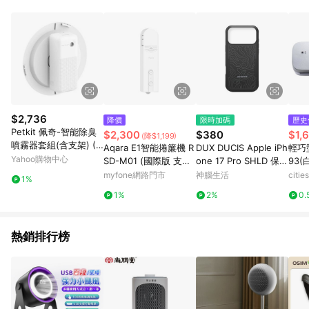
品賣場中有標示「商店」及顯示商店名稱者(指定活動店家除外)
3. 訂單回饋金額將扣除運費/購物金/超贈點/福利金/紅利折抵/折
價券等虛擬貨幣折抵 4. 大宗採購或批發轉賣不具回饋資格： 如
有相關事證認定您為大宗採購、批發轉賣而非最終消費使用者，
相關認定以Yahoo購物中心之認定為準
$2,736
降價
限時加碼
歷史
Petkit 佩奇-智能除臭
$2,300
$380
$1,
(降$1,199)
噴霧器套組(含支架) (P
Aqara E1智能捲簾機 R
DUX DUCIS Apple iPh
輕巧
K3160235)台灣公司貨
Yahoo購物中心
SD-M01 (國際版 支援
one 17 Pro SHLD 保護
93(
HomeKit/Google) 智
殼(等高線)
myfone網路門市
神腦生活
citi
1%
慧家庭
1%
2%
0.
熱銷排行榜