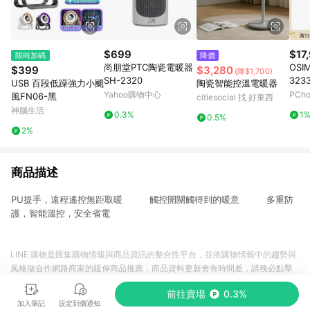
$699
$17
限時加碼
降價
尚朋堂PTC陶瓷電暖器
OSI
$399
$3,280
(降$1,700)
SH-2320
323
USB 百段低躁強力小颶
陶瓷智能控溫電暖器
Yahoo購物中心
PCh
風FN06-黑
citiesocial 找 好東西
神腦生活
0.3%
1
0.5%
2%
商品描述
PU提手，遠程遙控無距取暖 觸控開關觸得到的暖意 多重防
護，智能溫控，安全省電
LINE 購物是匯集購物情報與商品資訊的整合性平台，並依購物情報中的趨勢與
風格做合作網路商家的延伸商品推薦，商品資料更新會有時間差，請務必點擊
商品至各合作網路商家，確認現售價與購物條件，一切資訊以合作廠商網頁為
前往賣場
0.3%
準。
加入筆記
設定到價通知