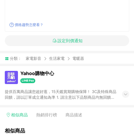
價格趨勢怎麼看？
設定到價通知
分類：
家電影音
生活家電
電暖器
Yahoo購物中心
提供百萬商品讓您超好逛，15天鑑賞期購物保障！ 3C及特殊商品
回饋，請以訂單成立通知為準 1. 請注意以下品類商品均無回饋：
-Apple相關商品/手機/票券/儲值金/虛擬點數 -黃金 (金幣 / 金條
/ 金元寶 /立體黃金 / 黃金擺飾 /黃金條塊) [2023/2/10起適用] -
電玩/遊戲/相機/單眼/鏡頭/拍立得 [2024/6/1起適用] -內接硬
相似商品
熱銷排行榜
商品描述
碟、外接硬碟、主機板/顯示卡[2026/5/18起適用] 2. 以下訂單將
不符合導購資格，亦不得使用點數紅包： - 點擊Yahoo奇摩APP
相似商品
的購回饋活動享Yahoo超贈點回饋者 - 購物中心商店之商品：商