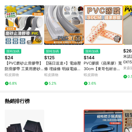
品賣場中有標示「商店」及顯示商店名稱者(指定活動店家除外)
3. 訂單回饋金額將扣除運費/購物金/超贈點/福利金/紅利折抵/折
價券等虛擬貨幣折抵 4. 大宗採購或批發轉賣不具回饋資格： 如
有相關事證認定您為大宗採購、批發轉賣而非最終消費使用者，
相關認定以Yahoo購物中心之認定為準
$26
限時加碼
限時加碼
限時加碼
米諾
$24
$125
$144
0X1
【PVC磨砂止滑膠帶】
【隔日送達⚡】電線壓
PVC膠膜《蘋果膠》寬
東森購
防滑膠帶 工業用磨砂條
條 埋線條 明線電線走
30cm【東哥包材㊝】
家用防滑 警示膠條 耐
線槽 PVC軟膠線槽 電
工業膠膜 包裝帶 棧板
蝦皮購物
蝦皮購物
蝦皮購物
0.
磨止滑帶 PVC膠帶 樓
線槽 壓線條 地面走線
膜 保鮮膜 捆包膜 伸縮
6.8%
5.2%
3.6%
梯防滑 浴室防滑 滑板
槽 電線收納 電線固定
膜 全新料製作 蘋果膠
防滑貼
器
膜
熱銷排行榜