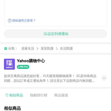
價格趨勢怎麼看？
設定到價通知
分類：
居家生活
居安防護
生活防護
Yahoo購物中心
提供百萬商品讓您超好逛，15天鑑賞期購物保障！ 3C及特殊商品
回饋，請以訂單成立通知為準 1. 請注意以下品類商品均無回饋：
-Apple相關商品/手機/票券/儲值金/虛擬點數 -黃金 (金幣 / 金條
/ 金元寶 /立體黃金 / 黃金擺飾 /黃金條塊) [2023/2/10起適用] -
電玩/遊戲/相機/單眼/鏡頭/拍立得 [2024/6/1起適用] -內接硬
相似商品
熱銷排行榜
商品描述
碟、外接硬碟、主機板/顯示卡[2026/5/18起適用] 2. 以下訂單將
不符合導購資格，亦不得使用點數紅包： - 點擊Yahoo奇摩APP
相似商品
的購回饋活動享Yahoo超贈點回饋者 - 購物中心商店之商品：商