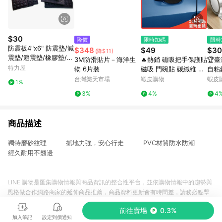
$30
降價
限時加碼
限時
防震板4"x6" 防震墊/減
$348
$49
$30
(降$11)
震墊/避震墊/橡膠墊/調
3M防滑貼片－海洋生
🔥熱銷 磁吸把手保護貼
🏆
整腳/防振墊/馬達墊/緩
特力屋
物 6片裝
磁吸 門碗貼 碳纖維 防
自粘
衝墊
刮貼 門把貼 汽車防刮
廚房
台灣樂天市場
蝦皮購物
蝦皮
1%
汽車門碗貼 磁吸門碗保
水池
3%
4%
4
護貼 車門把手貼 防刮
商品描述
獨特磨砂紋理 抓地力強，安心行走 PVC材質防水防潮
經久耐用不翹邊
LINE 購物是匯集購物情報與商品資訊的整合性平台，並依購物情報中的趨勢與
風格做合作網路商家的延伸商品推薦，商品資料更新會有時間差，請務必點擊
商品至各合作網路商家，確認現售價與購物條件，一切資訊以合作廠商網頁為
前往賣場
0.3%
準。
加入筆記
設定到價通知