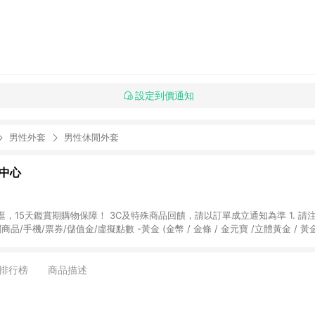
設定到價通知
男性外套
男性休閒外套
物中心
天鑑賞期購物保障！ 3C及特殊商品回饋，請以訂單成立通知為準 1. 請注意以下品類商品
關商品/手機/票券/儲值金/虛擬點數 -黃金 (金幣 / 金條 / 金元寶 /立體黃金 / 
] 2. 以下訂單將不符合導購資格，亦不得使用點數紅包： - 點擊Yahoo奇摩APP
 - 購物中心商店之商品：商品賣場中有標示「商店」及顯示商店名稱者(指定活動店家
排行榜
商品描述
購物金/超贈點/福利金/紅利折抵/折價券等虛擬貨幣折抵 4. 大宗採購或批發
定您為大宗採購、批發轉賣而非最終消費使用者，相關認定以Yahoo購物中心之