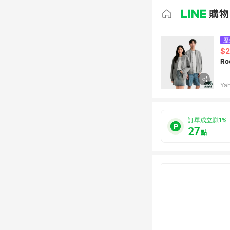
歷
$2
Ro
Ya
訂單成立賺1%
27
點