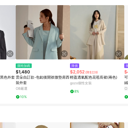
限時加碼
降價
$1,480
$2,052
$
(降$228)
長袖黑色外套
雲朵自訂款-包釦後開衩微墊肩西
輕盈透氣配色花苞長裙(兩色)
可
裝外套
絨
gozo個性女裝
OB嚴選
亞
8%
10%