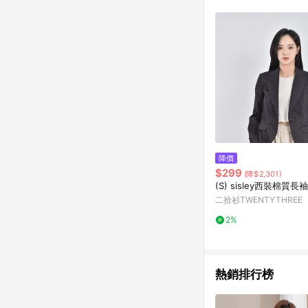
降價
$299
(降$2,301)
(S) sisley西裝棉質
二拾衫TWENTYTHREE
2%
熱銷排行榜