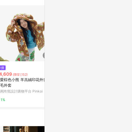
$1,680
降價
降價
小立領雙排釦風衣外套
4,609
$99
(降$1,152)
(降$901)
chuchustyle
愛棕色小熊 羊羔絨印花外套 加
(L) the m
毛外套
色外套
1%
洲跨境設計購物平台 Pinkoi
二拾衫TWENT
1%
2%