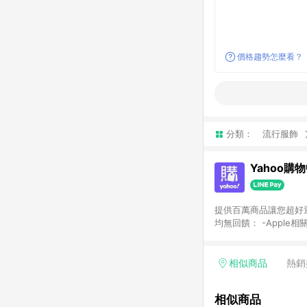
價格趨勢怎麼看？
分類：
流行服飾
Yahoo購
提供百萬商品讓您超好逛，15
均無回饋： -Apple相
塊) [2023/2/10起適用] -電玩/遊戲/相機/單眼/鏡頭/拍立得 [2024/6/1起適用] -內接硬碟、外接硬碟、主機板/顯示卡
[2026/5/18起適用
Yahoo超贈點回饋者
相似商品
熱銷
單回饋金額將扣除運費/
格： 如有相關事證認
相似商品