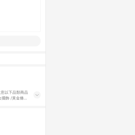
黃金擺飾 /黃金條
的購回饋活動享
除外) 3. 訂
轉賣不具回饋資
認定為準