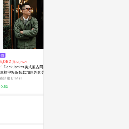
$4,780
降價
限時加碼
立體織紋丹寧連帽五分寬袖夾克
5,052
$4,890
(降$1,262)
外套
-1 DeckJacket美式復古阿美咔
運動外套
亞洲跨境設計購物平台 Pinkoi
軍旅甲板服短款加厚外套男女
adidas 官方網
克
森購物 ETMall
1%
15%
0.5%