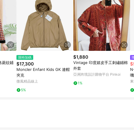
$1,880
限時加碼
方格菱紋鋪
Vintage 印度嬉皮手工刺繡鋪棉
$17,300
$
外套
Moncler Enfant Kids GK 連帽
N
亞洲跨境設計購物平台 Pinkoi
夾克
嘰
夾
微風精品線上
東
1%
5%