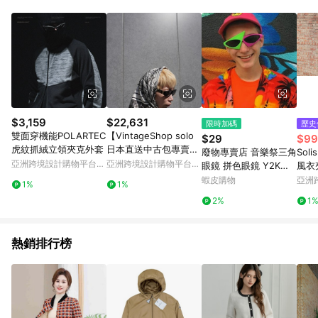
Android v4.6.0 / iOS v4.1.5 以上才具贈點資格。 7. 點數將於出
貨後 45 天後發送。 8. 群眾募資商品，禮物卡，開館保證金，補
運費，攤位費等不具贈點資格。 9. LINE 購物站上之商品規格、
顏色、價位、贈品如與 Pinkoi 商品資訊頁及購物車不符，以
Pinkoi 購物商品資訊頁及購物車標示為準。 10. 點數紅包使用規
則請以點數紅包活動說明為準。 11. 若於 LINE 購物前往 Pinkoi
頁面後才首次下載 Pinkoi APP 並完成訂單，不符合導購資格；承
上，首次下載 Pinkoi APP 後，需透過 LINE 購物前往 Pinkoi 頁
面，方享導購資格。
$3,159
$22,631
限時加碼
歷史
雙面穿機能POLARTEC
【VintageShop solo
$29
$99
虎紋抓絨立領夾克外套
日本直送中古包專賣
廢物專賣店 音樂祭三角
So
店】Christian Dior 絲
亞洲跨境設計購物平台
亞洲跨境設計購物平台
眼鏡 拼色眼鏡 Y2K眼
風衣
巾 黑×白 30 Montaig
Pinkoi
Pinkoi
鏡 千禧風眼鏡 賽博龐
蝦皮購物
亞洲
1%
1%
ne 100% 蠶絲 silk vint
克眼鏡 嘻哈眼鏡 派對
Pinko
2%
1
age
眼鏡 夜店眼鏡 電音派
對
熱銷排行榜