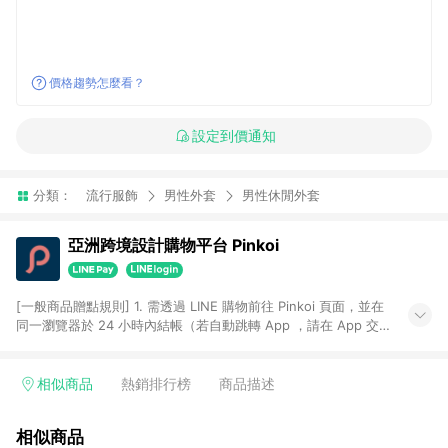
價格趨勢怎麼看？
設定到價通知
分類：
流行服飾
男性外套
男性休閒外套
亞洲跨境設計購物平台 Pinkoi
[一般商品贈點規則] 1. 需透過 LINE 購物前往 Pinkoi 頁面，並在
同一瀏覽器於 24 小時內結帳（若自動跳轉 App ，請在 App 交
易），才具點數回饋資格。 2. 點數回饋計算將扣除訂單金額中的
運費與金流手續費與手動輸入之優惠碼折扣。 3. LINE 購物點數
回饋訂單不得享有 Pinkoi 站方優惠，例如首購優惠，P coins，
相似商品
熱銷排行榜
商品描述
全站(不包含手動輸入之優惠碼)。 4. 透過 LINE 購物連結到
Pinkoi 以外之網站購買之商品不具贈點資格。 5. 取消訂單或退貨
相似商品
行為，不具贈點資格，部分退款不在此限。 6. APP 請更新至