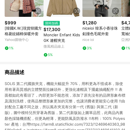
$999
$1,280
$4,
限時加碼
[韓國K.W.]現貨韓國方
niceioi 韓系小香珍珠
立體
$17,300
格菱紋鋪棉保暖外套
釦撞色毛呢外套
寬袖
Moncler Enfant Kids
Yahoo購物中心
nice ioi
亞洲
GK 連帽夾克
Pinko
微風精品線上
1%
3%
1
5%
商品描述
SOLIS 第二代國旗夾克，機能大幅提升 70%，用料更為不惜成本，除使
用有著高質感的立體雙面拉鍊頭外，更強化連帽及下擺處抽繩配件 !! 表
面都如此有看頭了，內部更加不能忽視，添加了原先沒有的品牌形象布標
及識別洗標，使商品整體形象更加的完整，也讓消費者更能安心使用 !!由
於配合工廠不同之故，所以風衣夾克有分第一代 (舊版) 與第二代 (新
版)，圖中模特兒所穿著為舊版，第二代新版如上圖單品照，此商品內裏
顏色採隨機搭配，但更為輕薄，更能防風及防潑水 !!布料：100% Polyes
ter 產地：台灣https://farm8.staticflickr.com/7323/12469640363_98