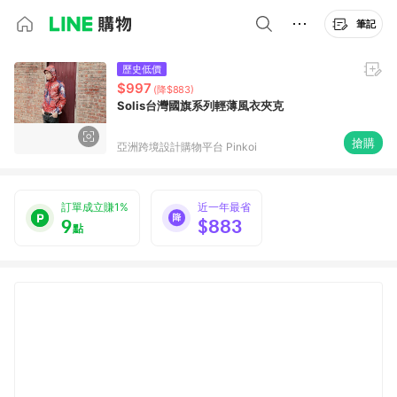
筆記
歷史低價
$997
(降$883)
Solis台灣國旗系列輕薄風衣夾克
搶購
亞洲跨境設計購物平台 Pinkoi
訂單成立賺1%
近一年最省
9
$883
點