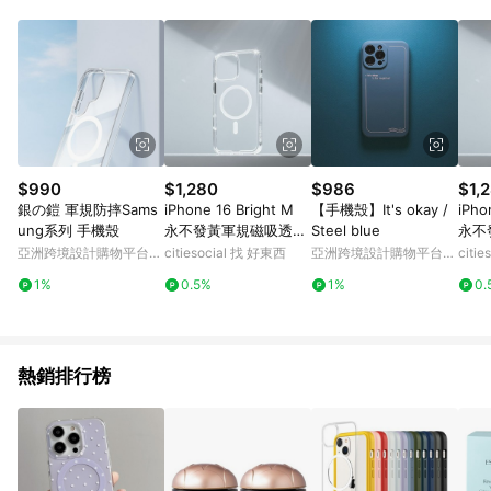
品賣場中有標示「商店」及顯示商店名稱者(指定活動店家除外)
3. 訂單回饋金額將扣除運費/購物金/超贈點/福利金/紅利折抵/折
價券等虛擬貨幣折抵 4. 大宗採購或批發轉賣不具回饋資格： 如
有相關事證認定您為大宗採購、批發轉賣而非最終消費使用者，
相關認定以Yahoo購物中心之認定為準
$990
$1,280
$986
$1,
銀の鎧 軍規防摔Sams
iPhone 16 Bright M
【手機殼】It's okay /
iPho
ung系列 手機殼
永不發黃軍規磁吸透明
Steel blue
永不
殼/加大相機鍵開孔款
殼/
亞洲跨境設計購物平台
citiesocial 找 好東西
亞洲跨境設計購物平台
citi
(十年保固) 耀眼透/6.9
(十年
Pinkoi
Pinkoi
1%
0.5%
1%
0.
Pro Max
Plus
熱銷排行榜