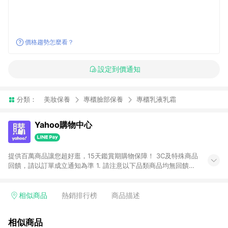
價格趨勢怎麼看？
設定到價通知
分類：
美妝保養
專櫃臉部保養
專櫃乳液乳霜
Yahoo購物中心
提供百萬商品讓您超好逛，15天鑑賞期購物保障！ 3C及特殊商品
回饋，請以訂單成立通知為準 1. 請注意以下品類商品均無回饋：
-Apple相關商品/手機/票券/儲值金/虛擬點數 -黃金 (金幣 / 金條
/ 金元寶 /立體黃金 / 黃金擺飾 /黃金條塊) [2023/2/10起適用] -
電玩/遊戲/相機/單眼/鏡頭/拍立得 [2024/6/1起適用] -內接硬
相似商品
熱銷排行榜
商品描述
碟、外接硬碟、主機板/顯示卡[2026/5/18起適用] 2. 以下訂單將
不符合導購資格，亦不得使用點數紅包： - 點擊Yahoo奇摩APP
相似商品
的購回饋活動享Yahoo超贈點回饋者 - 購物中心商店之商品：商