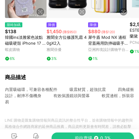
$2,
限時加碼
降價
降價
EST
$138
$1,450
$880
(降$950)
(降$120)
蘭黛
韓國ins淡雅紫色波點
雅聞全方位修護乳霜 4
犀牛盾 Mod NX 邊框
5ml
PCh
磁吸硬殼 iPhone 17 Pr
0gX2入
背蓋兩用防摔磁吸手機
o Max 15 14 13 手機
殼 for iPhone 13系列
蝦皮購物
雅聞倍優
亞洲跨境設計購物平台
1
殼 防摔殼 保護殼
Pinkoi
6%
3%
1%
商品描述
內置吸磁環，可兼容各種配件 吸震材質，超強抗震 四角緩衝
設計，耐摔不傷機身 有效保護鏡頭與螢幕 軟質邊框，拆裝容
易
LINE 購物是匯集購物情報與商品資訊的整合性平台，並依購物情報中的趨勢與
風格做合作網路商家的延伸商品推薦，商品資料更新會有時間差，請務必點擊
商品至各合作網路商家，確認現售價與購物條件，一切資訊以合作廠商網頁為
前往賣場
0.3%
準。