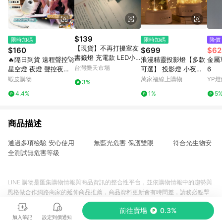
$139
限時加碼
限時加碼
降價
【現貨】不再打擾室友
$160
$699
$62
書籤燈 充電款 LED小
🔥隔日到貨 遠程聲控🚀
浪漫精靈投影燈【多款
金屬單
夜燈 超薄 夜間LED 便
台灣樂天市場
星空燈 夜燈 聲控夜燈
可選】 投影燈 小夜燈
6
攜式 便籤燈 夾書燈 讀
小夜燈 氣氛燈 銀河投
八款音效 投影 夜燈 禮
蝦皮購物
萬家福線上購物
YP燈
3%
書燈 交換禮物｜領券最
影燈 星空投影燈 禮物
物 交換禮物 宇宙星空
4.4%
1%
5
高折$220
車載星空燈
戀人 生日派對 海洋世
界
商品描述
通過多項檢驗 安心使用 無藍光危害 保護雙眼 符合光生物安
全測試無危害等級
LINE 購物是匯集購物情報與商品資訊的整合性平台，並依購物情報中的趨勢與
風格做合作網路商家的延伸商品推薦，商品資料更新會有時間差，請務必點擊
商品至各合作網路商家，確認現售價與購物條件，一切資訊以合作廠商網頁為
前往賣場
0.3%
準。
加入筆記
設定到價通知