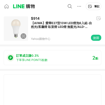
筆記
$914
【AIWA】愛華E27型13W LED燈泡6入組-自
然光(客廳燈 臥室燈 LED燈 無藍光/ALD-
1301-3)
搶購
Yahoo購物中心
訂單成立賺0.3%
2
點
下單享LINE POINTS點數