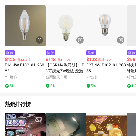
品賣場中有標示「商店」及顯示商店名稱者(指定活動店家除外)
3. 訂單回饋金額將扣除運費/購物金/超贈點/福利金/紅利折抵/折
價券等虛擬貨幣折抵 4. 大宗採購或批發轉賣不具回饋資格： 如
有相關事證認定您為大宗採購、批發轉賣而非最終消費使用者，
相關認定以Yahoo購物中心之認定為準
降價
降價
降價
降價
$128
$118
$128
$59
(降$642)
(降$152)
(降$642)
E14 4W B102-81-268
【OSRAM歐司朗】LE
E27 4W B102-81-268
特力屋
8F
D可調光7W燈絲 燈泡-
85
球泡
燈泡色(E27燈頭 調光
YP燈飾
台灣樂天市場
YP燈飾
特力
式)
5%
3%
5%
1
熱銷排行榜