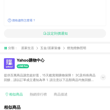
價格趨勢怎麼看？
設定到價通知
分類：
居家生活
五金/居家裝修
燈泡燈飾照明
Yahoo購物中心
提供百萬商品讓您超好逛，15天鑑賞期購物保障！ 3C及特殊商品
回饋，請以訂單成立通知為準 1. 請注意以下品類商品均無回饋：
-Apple相關商品/手機/票券/儲值金/虛擬點數 -黃金 (金幣 / 金條
/ 金元寶 /立體黃金 / 黃金擺飾 /黃金條塊) [2023/2/10起適用] -
電玩/遊戲/相機/單眼/鏡頭/拍立得 [2024/6/1起適用] -內接硬
相似商品
熱銷排行榜
商品描述
碟、外接硬碟、主機板/顯示卡[2026/5/18起適用] 2. 以下訂單將
不符合導購資格，亦不得使用點數紅包： - 點擊Yahoo奇摩APP
相似商品
的購回饋活動享Yahoo超贈點回饋者 - 購物中心商店之商品：商