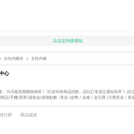
設定到價通知
女性內睡衣
女性內褲
物中心
天鑑賞期購物保障！ 3C及特殊商品回饋，請以訂單成立通知為準 1. 請注意以下品類商品
關商品/手機/票券/儲值金/虛擬點數 -黃金 (金幣 / 金條 / 金元寶 /立體黃金 / 
] 2. 以下訂單將不符合導購資格，亦不得使用點數紅包： - 點擊Yahoo奇摩APP
 - 購物中心商店之商品：商品賣場中有標示「商店」及顯示商店名稱者(指定活動店家
排行榜
商品描述
購物金/超贈點/福利金/紅利折抵/折價券等虛擬貨幣折抵 4. 大宗採購或批發
定您為大宗採購、批發轉賣而非最終消費使用者，相關認定以Yahoo購物中心之