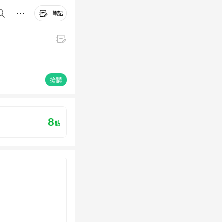
筆記
搶購
8
點