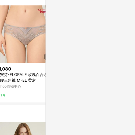
1,080
$680
$680
安芬-FLORALE 玫瑰百合系列
黛安芬-裸感系列 高衩內褲 M-L
黛安芬-天竺
腰三角褲 M-EL 柔灰
月暈紫
口內褲 M-EL
ahoo購物中心
Yahoo購物中心
Yahoo購物中
1%
1%
1%