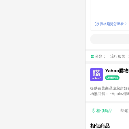
價格趨勢怎麼看？
分類：
流行服飾
Yahoo購
提供百萬商品讓您超好逛，15
均無回饋： -Apple相
塊) [2023/2/10起適用] -電玩/遊戲/相機/單眼/鏡頭/拍立得 [2024/6/1起適用] -內接硬碟、外接硬碟、主機板/顯示卡
[2026/5/18起適用
Yahoo超贈點回饋者
相似商品
熱銷
單回饋金額將扣除運費/
格： 如有相關事證認
相似商品