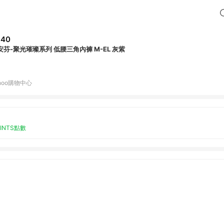
840
安芬-聚光璀璨系列 低腰三角內褲 M-EL 灰紫
hoo購物中心
OINTS點數