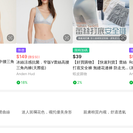
降價
限時加碼
$149
$39
$
(降$50)
緊帶中腰三角
冰絲涼感抗菌．窄版V蕾絲高腰
【好買購物】【快速到貨】蕾絲
R
三角內褲(天際藍)
打底安全褲 無縫花邊褲 防走光
(
平角褲 四角褲 女內褲 女打底褲
Anden Hud
蝦皮購物
A
女安全褲
18%
2%
腰臀曲線 迷人斑斕花色，襯托優美身形 親膚棉質內襯，舒適透氣