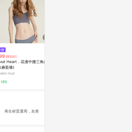
$169
降價
降價
瑪榭包臀型中腰無痕抗菌內褲
99
$164
(降$60)
(降$55)
寶雅線上買
osé Heart．花邊中腰三角內褲
XXL 冰絲涼
灰麻藍條)
褲(冰島綠)
0.5%
nden Hud
Anden Hud
18%
18%
 再生材質運用，友善