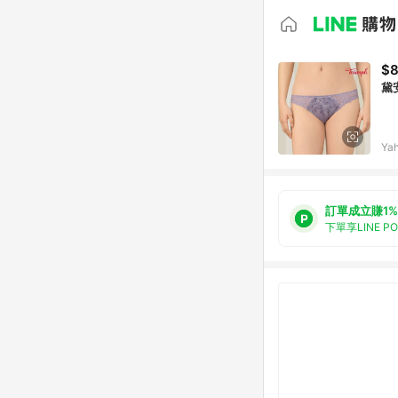
$
黛
Ya
訂單成立賺1%
下單享LINE P