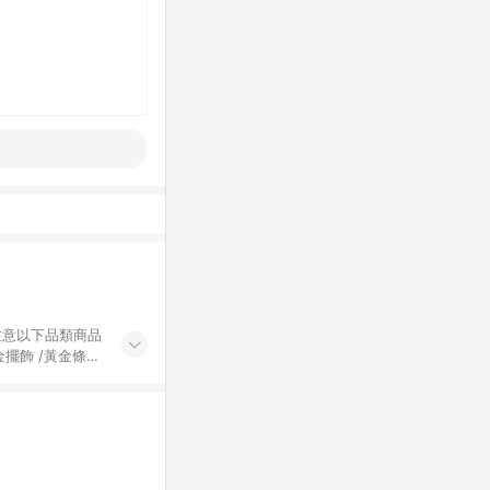
黃金擺飾 /黃金條
的購回饋活動享
除外) 3. 訂
轉賣不具回饋資
認定為準