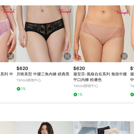
$620
$620
$
系列 中
月映美型 中腰三角內褲 經典黑
黛安芬-風格自在系列 無痕中腰
黛
平口內褲 粉膚色
中
Yahoo購物中心
Yahoo購物中心
Y
1%
1%