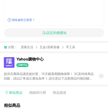
價格趨勢怎麼看？
設定到價通知
分類：
居家生活
五金/居家裝修
手工具
Yahoo購物中心
提供百萬商品讓您超好逛，15天鑑賞期購物保障！ 3C及特殊商品
回饋，請以訂單成立通知為準 1. 請注意以下品類商品均無回饋：
-Apple相關商品/手機/票券/儲值金/虛擬點數 -黃金 (金幣 / 金條
/ 金元寶 /立體黃金 / 黃金擺飾 /黃金條塊) [2023/2/10起適用] -
電玩/遊戲/相機/單眼/鏡頭/拍立得 [2024/6/1起適用] -內接硬
相似商品
熱銷排行榜
商品描述
碟、外接硬碟、主機板/顯示卡[2026/5/18起適用] 2. 以下訂單將
不符合導購資格，亦不得使用點數紅包： - 點擊Yahoo奇摩APP
相似商品
的購回饋活動享Yahoo超贈點回饋者 - 購物中心商店之商品：商