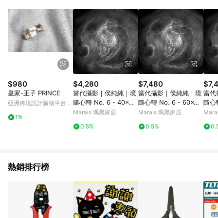
品賣場中有標示「商店」及顯示商店名稱者(指定活動店家除外)
3. 訂單回饋金額將扣除運費/購物金/超贈點/福利金/紅利折抵/折
價券等虛擬貨幣折抵 4. 大宗採購或批發轉賣不具回饋資格： 如
有相關事證認定您為大宗採購、批發轉賣而非最終消費使用者，
相關認定以Yahoo購物中心之認定為準
$980
$4,280
$7,480
$7,
皇家-王子 PRINCE
當代攝影｜侯純純｜境
當代攝影｜侯純純｜境
當代
隨心轉 No. 6 - 40x40
隨心轉 No. 6 - 60x60
隨心轉
亞洲跨境設計購物平台
cm-黑胡桃色鋁框
cm-黑色鋁框
cm
Pinkoi
Marais 瑪黑家居
Marais 瑪黑家居
Mar
1%
0.5%
0.5%
0.
熱銷排行榜