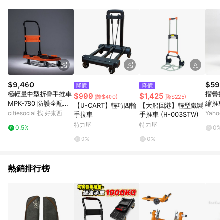
品賣場中有標示「商店」及顯示商店名稱者(指定活動店家除外)
3. 訂單回饋金額將扣除運費/購物金/超贈點/福利金/紅利折抵/折
價券等虛擬貨幣折抵 4. 大宗採購或批發轉賣不具回饋資格： 如
有相關事證認定您為大宗採購、批發轉賣而非最終消費使用者，
相關認定以Yahoo購物中心之認定為準
$9,460
$59
降價
降價
極輕量中型折疊手推車
摺疊
$999
$1,425
(降$400)
(降$225)
MPK-780 防護全配版
縮推車
【U-CART】輕巧四輪
【大船回港】輕型鐵製
(推車+檔片+護墊/黑橘
citiesocial 找 好東西
Yah
手拉車
手推車 (H-003STW)
兩色任選) 推車+檔片
特力屋
特力屋
0.5%
0
+護墊(黑色)
0%
0%
熱銷排行榜