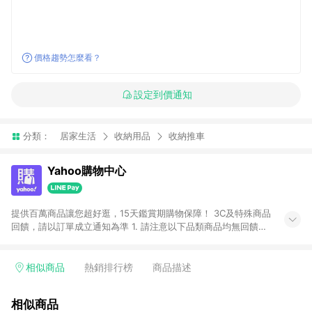
價格趨勢怎麼看？
設定到價通知
分類：
居家生活
收納用品
收納推車
Yahoo購物中心
提供百萬商品讓您超好逛，15天鑑賞期購物保障！ 3C及特殊商品
回饋，請以訂單成立通知為準 1. 請注意以下品類商品均無回饋：
-Apple相關商品/手機/票券/儲值金/虛擬點數 -黃金 (金幣 / 金條
/ 金元寶 /立體黃金 / 黃金擺飾 /黃金條塊) [2023/2/10起適用] -
電玩/遊戲/相機/單眼/鏡頭/拍立得 [2024/6/1起適用] -內接硬
相似商品
熱銷排行榜
商品描述
碟、外接硬碟、主機板/顯示卡[2026/5/18起適用] 2. 以下訂單將
不符合導購資格，亦不得使用點數紅包： - 點擊Yahoo奇摩APP
相似商品
的購回饋活動享Yahoo超贈點回饋者 - 購物中心商店之商品：商