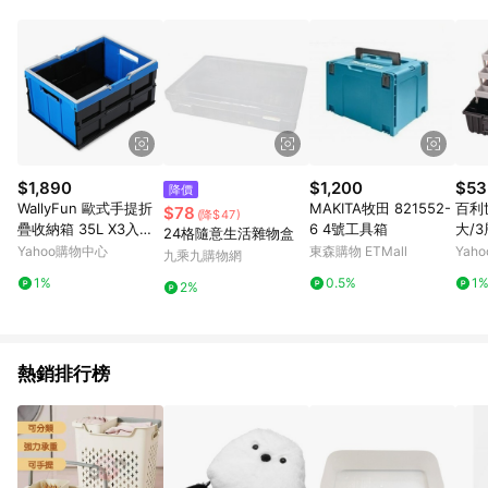
品賣場中有標示「商店」及顯示商店名稱者(指定活動店家除外)
3. 訂單回饋金額將扣除運費/購物金/超贈點/福利金/紅利折抵/折
價券等虛擬貨幣折抵 4. 大宗採購或批發轉賣不具回饋資格： 如
有相關事證認定您為大宗採購、批發轉賣而非最終消費使用者，
相關認定以Yahoo購物中心之認定為準
$1,890
$1,200
$53
降價
WallyFun 歐式手提折
MAKITA牧田 821552-
百利世
$78
(降$47)
疊收納箱 35L X3入組
6 4號工具箱
大/3
24格隨意生活雜物盒
(藍/綠)
103
Yahoo購物中心
東森購物 ETMall
Yah
九乘九購物網
1%
0.5%
1
2%
熱銷排行榜