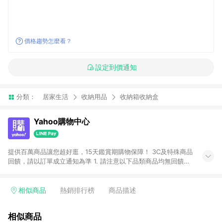
價格趨勢怎麼看？
設定到價通知
分類：
居家生活
收納用品
收納箱收納盒
Yahoo購物中心
提供百萬商品讓您超好逛，15天鑑賞期購物保障！ 3C及特殊商品
回饋，請以訂單成立通知為準 1. 請注意以下品類商品均無回饋：
-Apple相關商品/手機/票券/儲值金/虛擬點數 -黃金 (金幣 / 金條
/ 金元寶 /立體黃金 / 黃金擺飾 /黃金條塊) [2023/2/10起適用] -
電玩/遊戲/相機/單眼/鏡頭/拍立得 [2024/6/1起適用] -內接硬
相似商品
熱銷排行榜
商品描述
碟、外接硬碟、主機板/顯示卡[2026/5/18起適用] 2. 以下訂單將
不符合導購資格，亦不得使用點數紅包： - 點擊Yahoo奇摩APP
相似商品
的購回饋活動享Yahoo超贈點回饋者 - 購物中心商店之商品：商