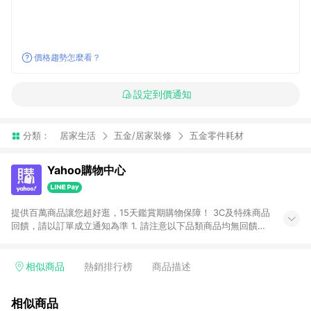
價格趨勢怎麼看？
設定到價通知
分類：
居家生活
五金/居家裝修
五金零件耗材
Yahoo購物中心
提供百萬商品讓您超好逛，15天鑑賞期購物保障！ 3C及特殊商品
回饋，請以訂單成立通知為準 1. 請注意以下品類商品均無回饋：
-Apple相關商品/手機/票券/儲值金/虛擬點數 -黃金 (金幣 / 金條
/ 金元寶 /立體黃金 / 黃金擺飾 /黃金條塊) [2023/2/10起適用] -
電玩/遊戲/相機/單眼/鏡頭/拍立得 [2024/6/1起適用] -內接硬
相似商品
熱銷排行榜
商品描述
碟、外接硬碟、主機板/顯示卡[2026/5/18起適用] 2. 以下訂單將
不符合導購資格，亦不得使用點數紅包： - 點擊Yahoo奇摩APP
相似商品
的購回饋活動享Yahoo超贈點回饋者 - 購物中心商店之商品：商