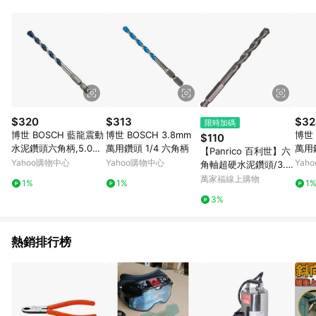
品賣場中有標示「商店」及顯示商店名稱者(指定活動店家除外)
3. 訂單回饋金額將扣除運費/購物金/超贈點/福利金/紅利折抵/折
價券等虛擬貨幣折抵 4. 大宗採購或批發轉賣不具回饋資格： 如
有相關事證認定您為大宗採購、批發轉賣而非最終消費使用者，
相關認定以Yahoo購物中心之認定為準
$320
$313
$32
限時加碼
博世 BOSCH 藍龍震動
博世 BOSCH 3.8mm
博世 
$110
水泥鑽頭六角柄,5.0x1
萬用鑽頭 1/4 六角柄
萬用
【Panrico 百利世】六
00 藍龍六角柄 5.0x10
六角
Yahoo購物中心
Yahoo購物中心
Yah
角軸超硬水泥鑽頭/3.2
0
mm(台灣製造 水泥鑽
萬家福線上購物
1%
1%
1
尾)
3%
熱銷排行榜