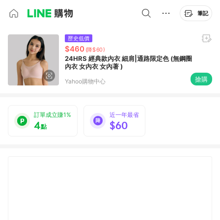
筆記
歷史低價
$460
(降$60)
24HRS 經典款內衣 細肩|通路限定色 (無鋼圈
內衣 女內衣 女內著 )
搶購
Yahoo購物中心
訂單成立賺1%
近一年最省
4
$60
點