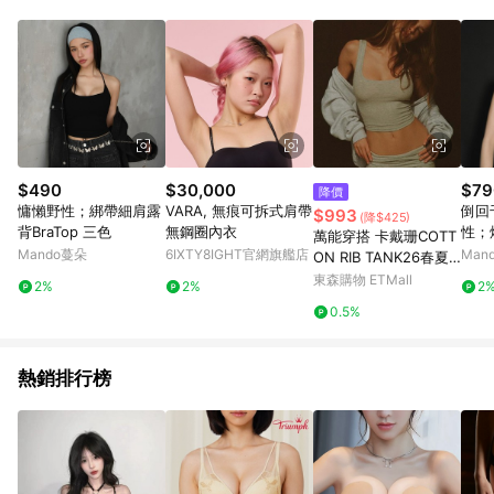
品賣場中有標示「商店」及顯示商店名稱者(指定活動店家除外)
3. 訂單回饋金額將扣除運費/購物金/超贈點/福利金/紅利折抵/折
價券等虛擬貨幣折抵 4. 大宗採購或批發轉賣不具回饋資格： 如
有相關事證認定您為大宗採購、批發轉賣而非最終消費使用者，
相關認定以Yahoo購物中心之認定為準
$490
$30,000
$79
降價
慵懶野性；綁帶細肩露
VARA, 無痕可拆式肩帶
倒回
$993
(降$425)
背BraTop 三色
無鋼圈內衣
性；
萬能穿搭 卡戴珊COTT
叉美背
Mando蔓朵
6IXTY8IGHT官網旗艦店
Man
ON RIB TANK26春夏
新色百搭無袖背心打底
東森購物 ETMall
2%
2%
2
上衣
0.5%
熱銷排行榜