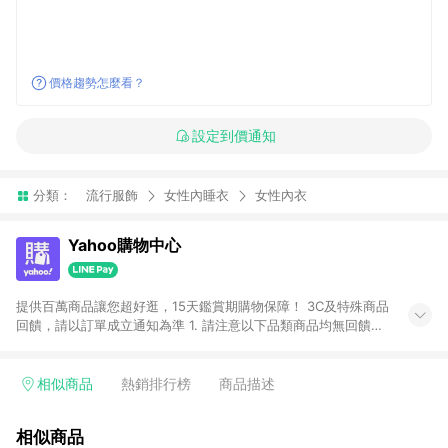
價格趨勢怎麼看？
設定到價通知
分類：
流行服飾
女性內睡衣
女性內衣
Yahoo購物中心
提供百萬商品讓您超好逛，15天鑑賞期購物保障！ 3C及特殊商品
回饋，請以訂單成立通知為準 1. 請注意以下品類商品均無回饋：
-Apple相關商品/手機/票券/儲值金/虛擬點數 -黃金 (金幣 / 金條
/ 金元寶 /立體黃金 / 黃金擺飾 /黃金條塊) [2023/2/10起適用] -
電玩/遊戲/相機/單眼/鏡頭/拍立得 [2024/6/1起適用] -內接硬
相似商品
熱銷排行榜
商品描述
碟、外接硬碟、主機板/顯示卡[2026/5/18起適用] 2. 以下訂單將
不符合導購資格，亦不得使用點數紅包： - 點擊Yahoo奇摩APP
相似商品
的購回饋活動享Yahoo超贈點回饋者 - 購物中心商店之商品：商