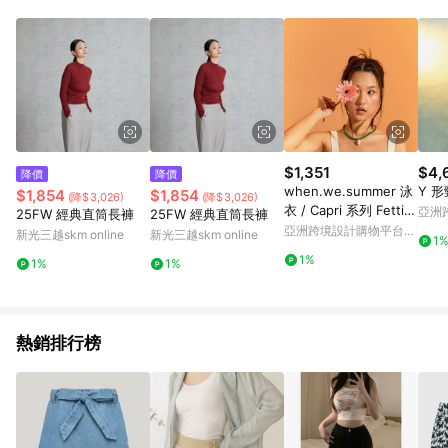
$1,351
$4,
降價
降價
when.we.summer 泳
Y 
$1,854
$1,854
(降$3,026)
(降$3,026)
衣 / Capri 系列 Fetti
亞洲
25FW 經典直筒長褲
25FW 經典直筒長褲
文胸（僅上衣）
Pinko
亞洲跨境設計購物平台
新光三越skm online
新光三越skm online
1
Pinkoi
1%
1%
1%
熱銷排行榜