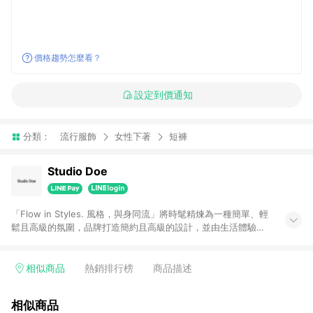
價格趨勢怎麼看？
設定到價通知
分類：
流行服飾
女性下著
短褲
Studio Doe
「Flow in Styles. ⾵格，與⾝同流」將時髦精煉為⼀種簡單、輕
鬆且⾼級的氛圍，品牌打造簡約且高級的設計，並由生活體驗融
合轉化為細節質感與穿著形式，穿梭在各種風格和日常時刻，期
望透過⾃⾝對時尚與⾵格的影響⼒啟發當代人，讓彼此產⽣共
鳴。
相似商品
熱銷排行榜
商品描述
相似商品