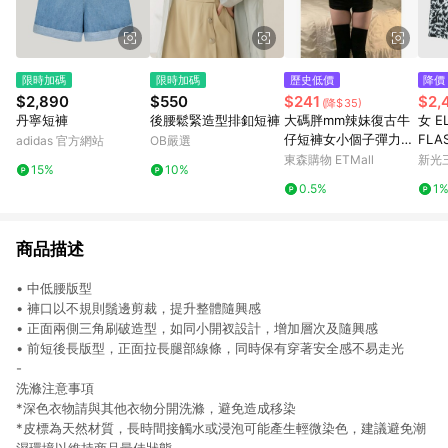
限時加碼
限時加碼
歷史低價
降價
$2,890
$550
$241
$2,
(降$35)
丹寧短褲
後腰鬆緊造型排釦短褲
大碼胖mm辣妹復古牛
女 E
仔短褲女小個子彈力梨
FL
adidas 官方網站
OB嚴選
型身材遮胯a字包臀熱
東森購物 ETMall
新光三
15%
10%
褲
0.5%
1
商品描述
• 中低腰版型
• 褲口以不規則鬚邊剪裁，提升整體隨興感
• 正面兩側三角刷破造型，如同小開衩設計，增加層次及隨興感
• 前短後長版型，正面拉長腿部線條，同時保有穿著安全感不易走光
-
洗滌注意事項
*深色衣物請與其他衣物分開洗滌，避免造成移染
*皮標為天然材質，長時間接觸水或浸泡可能產生輕微染色，建議避免潮