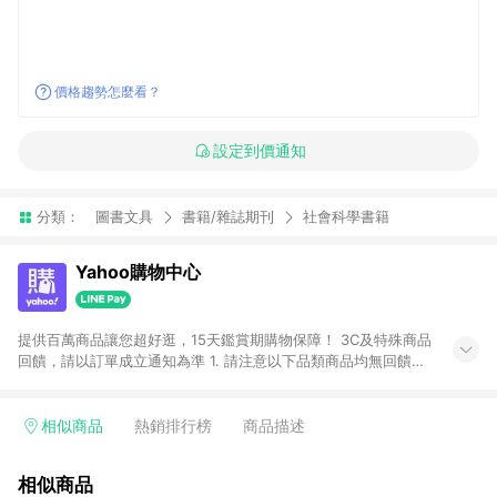
價格趨勢怎麼看？
設定到價通知
分類：
圖書文具
書籍/雜誌期刊
社會科學書籍
Yahoo購物中心
提供百萬商品讓您超好逛，15天鑑賞期購物保障！ 3C及特殊商品
回饋，請以訂單成立通知為準 1. 請注意以下品類商品均無回饋：
-Apple相關商品/手機/票券/儲值金/虛擬點數 -黃金 (金幣 / 金條
/ 金元寶 /立體黃金 / 黃金擺飾 /黃金條塊) [2023/2/10起適用] -
電玩/遊戲/相機/單眼/鏡頭/拍立得 [2024/6/1起適用] -內接硬
相似商品
熱銷排行榜
商品描述
碟、外接硬碟、主機板/顯示卡[2026/5/18起適用] 2. 以下訂單將
不符合導購資格，亦不得使用點數紅包： - 點擊Yahoo奇摩APP
相似商品
的購回饋活動享Yahoo超贈點回饋者 - 購物中心商店之商品：商