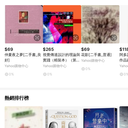
品賣場中有標示「商店」及顯示商店名稱者(指定活動店家除外)
3. 訂單回饋金額將扣除運費/購物金/超贈點/福利金/紅利折抵/折
價券等虛擬貨幣折抵 4. 大宗採購或批發轉賣不具回饋資格： 如
有相關事證認定您為大宗採購、批發轉賣而非最終消費使用者，
相關認定以Yahoo購物中心之認定為準
$69
$265
$69
$11
仲夏夜之夢[二手書_良
視覺傳達設計的理論與
花影[二手書_普通]
阿多
好]
實踐（精裝本）（第二
作品
Yahoo購物中心
版）[二手書_良好]
Yahoo購物中心
Yahoo購物中心
Yah
0%
0%
0%
0
熱銷排行榜