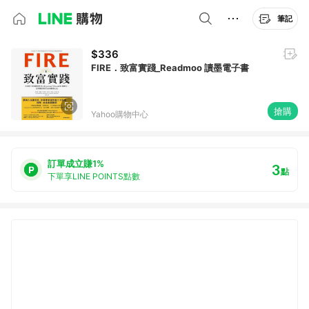
筆記
$336
FIRE．致富實踐_Readmoo 讀墨電子書
搶購
Yahoo購物中心
訂單成立賺1%
3
點
下單享LINE POINTS點數