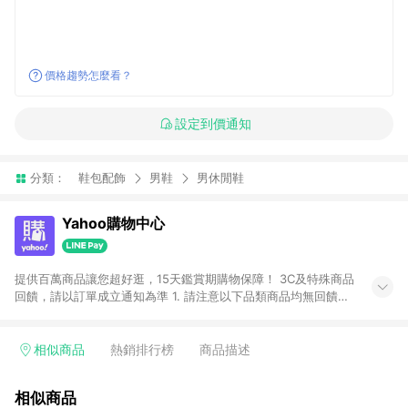
價格趨勢怎麼看？
設定到價通知
分類：
鞋包配飾
男鞋
男休閒鞋
Yahoo購物中心
提供百萬商品讓您超好逛，15天鑑賞期購物保障！ 3C及特殊商品
回饋，請以訂單成立通知為準 1. 請注意以下品類商品均無回饋：
-Apple相關商品/手機/票券/儲值金/虛擬點數 -黃金 (金幣 / 金條
/ 金元寶 /立體黃金 / 黃金擺飾 /黃金條塊) [2023/2/10起適用] -
電玩/遊戲/相機/單眼/鏡頭/拍立得 [2024/6/1起適用] -內接硬
相似商品
熱銷排行榜
商品描述
碟、外接硬碟、主機板/顯示卡[2026/5/18起適用] 2. 以下訂單將
不符合導購資格，亦不得使用點數紅包： - 點擊Yahoo奇摩APP
相似商品
的購回饋活動享Yahoo超贈點回饋者 - 購物中心商店之商品：商