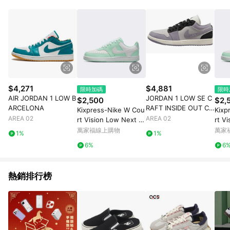
品賣場中有標示「商店」及顯示商店名稱者(指定活動店家除外)
3. 訂單回饋金額將扣除運費/購物金/超贈點/福利金/紅利折抵/折
價券等虛擬貨幣折抵 4. 大宗採購或批發轉賣不具回饋資格： 如
有相關事證認定您為大宗採購、批發轉賣而非最終消費使用者，
相關認定以Yahoo購物中心之認定為準
$4,271
$4,881
限時加碼
限時
AIR JORDAN 1 LOW B
JORDAN 1 LOW SE C
$2,500
$2,
ARCELONA
RAFT INSIDE OUT CE
Kixpress-Nike W Cou
Kixp
MENT GREY
AREA 02
AREA 02
rt Vision Low Next N
rt V
ature 女 運動休閒鞋
atu
萬家福線上購物
萬家
1%
1%
薄荷綠 [DH3158-301]
薄荷綠
6%
6
熱銷排行榜