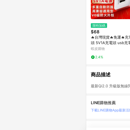
限時加碼
$68
🔥台灣現貨🔥免運🔥充
頭 5V1A充電頭 usb
適配器 小方頭電源供應
蝦皮購物
電器 電源供應器
2.4%
商品描述
最新Qi2.0 升級
LINE購物推薦
下載LINE購物App
最新活