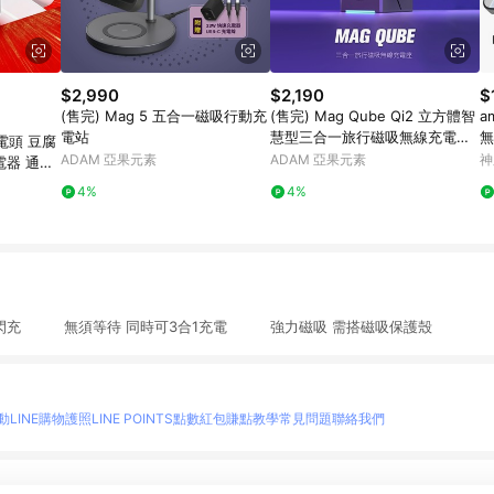
$2,990
$2,190
$
(售完) Mag 5 五合一磁吸行動充
(售完) Mag Qube Qi2 立方體智
a
電站
慧型三合一旅行磁吸無線充電座
無
電頭 豆腐
鈦
ADAM 亞果元素
ADAM 亞果元素
神
充電器 通用
器 手機充
4%
4%
版無線閃充 無須等待 同時可3合1充電 強力磁吸 需搭磁吸保護殼
動
LINE購物護照
LINE POINTS點數紅包
賺點教學
常見問題
聯絡我們