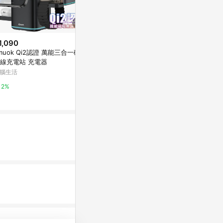
1,090
限時加碼
降價
muok Qi2認證 萬能三合一磁吸
$5
$950
(降$49)
線充電站 充電器
【日青】Magsafe引磁片 適用iP
SAMSUNG ITF
腦生活
hone 15 無線充電引磁環 車載手
二合一無線折
機支架Magsafe通用磁吸環鐵片
蝦皮購物
東森購物 ETMa
2%
磁鐵片
4%
0.5%