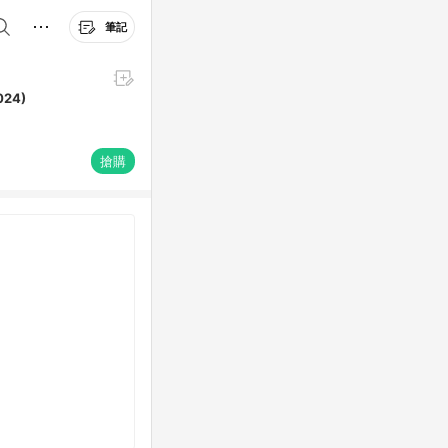
筆記
024)
搶購