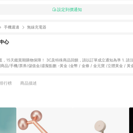
設定到價通知
手機週邊
無線充電器
物中心
天鑑賞期購物保障！ 3C及特殊商品回饋，請以訂單成立通知為準 1. 請注意以下品類商品
關商品/手機/票券/儲值金/虛擬點數 -黃金 (金幣 / 金條 / 金元寶 /立體黃金 / 
] 2. 以下訂單將不符合導購資格，亦不得使用點數紅包： - 點擊Yahoo奇摩APP
 - 購物中心商店之商品：商品賣場中有標示「商店」及顯示商店名稱者(指定活動店家
排行榜
商品描述
購物金/超贈點/福利金/紅利折抵/折價券等虛擬貨幣折抵 4. 大宗採購或批發
定您為大宗採購、批發轉賣而非最終消費使用者，相關認定以Yahoo購物中心之