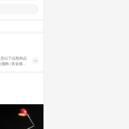
黃金擺飾 /黃金條
的購回饋活動享
除外) 3. 訂
轉賣不具回饋資
認定為準