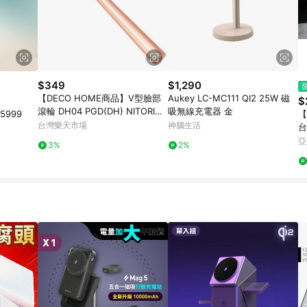
$349
$1,290
【DECO HOME商品】V型臉部
Aukey LC-MC111 QI2 25W 磁
$
滾輪 DH04 PGD(DH) NITORI宜
吸無線充電器 金
5999
【
得利家居
台灣樂天市場
神腦生活
台
亞
3%
2%