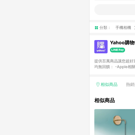
分類：
手機相機
Yahoo購
提供百萬商品讓您超好逛，15
均無回饋： -Apple相
塊) [2023/2/10起適用] -電玩/遊戲/相機/單眼/鏡頭/拍立得 [2024/6/1起適用] -內接硬碟、外接硬碟、主機板/顯示卡
[2026/5/18起適用
Yahoo超贈點回饋者
相似商品
熱銷
單回饋金額將扣除運費/
格： 如有相關事證認
相似商品