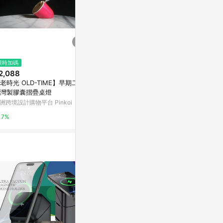
$11,800
$729
限時加碼
韓國 ILKW. SNOWBALL22 落地
【AIWA】愛
2,088
燈 金屬 / 粉
紅色(桌燈 讀
老時光 OLD-TIME】早期二手
燈/LD-404)
Marais 瑪黑家居
Yahoo購物中
灣製膠囊摺疊桌燈
洲跨境設計購物平台 Pinkoi
0.5%
0.3%
7%