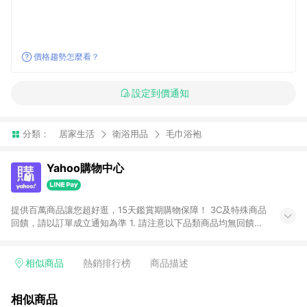
價格趨勢怎麼看？
設定到價通知
分類：
居家生活
衛浴用品
毛巾浴袍
Yahoo購物中心
提供百萬商品讓您超好逛，15天鑑賞期購物保障！ 3C及特殊商品
回饋，請以訂單成立通知為準 1. 請注意以下品類商品均無回饋：
-Apple相關商品/手機/票券/儲值金/虛擬點數 -黃金 (金幣 / 金條
/ 金元寶 /立體黃金 / 黃金擺飾 /黃金條塊) [2023/2/10起適用] -
電玩/遊戲/相機/單眼/鏡頭/拍立得 [2024/6/1起適用] -內接硬
相似商品
熱銷排行榜
商品描述
碟、外接硬碟、主機板/顯示卡[2026/5/18起適用] 2. 以下訂單將
不符合導購資格，亦不得使用點數紅包： - 點擊Yahoo奇摩APP
相似商品
的購回饋活動享Yahoo超贈點回饋者 - 購物中心商店之商品：商