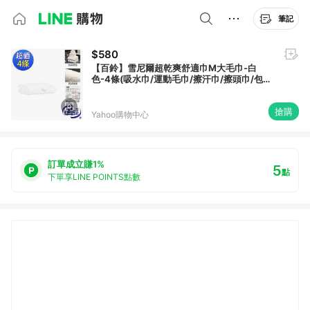
筆記
$580
【百鈴】雪尼爾超乾爽舒適巾M大毛巾-白
色-4條(吸水巾/運動毛巾/擦汗巾/擦頭巾/包頭
巾)
搶購
Yahoo購物中心
訂單成立賺1%
5
點
下單享LINE POINTS點數