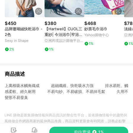
$450
$380
$468
$78
品牌珊瑚絨快乾浴巾 -
【Hartwell】CUOL三
鈔票毛巾浴巾
淡綠
2色
重紗| 今治浴巾|窄浴巾|
Yahoo購物中心
亞洲
方巾 低摩擦|換季必備
Pinko
Sexy in Shape
亞洲跨境設計購物平台
1%
1
Pinkoi
2%
1%
商品描述
上萬根吸水觸角織成 超細纖維、快乾吸水力強 排水易乾、觸
感柔軟、經久耐用 不易勾紗、不易破損、不易掉毛絮 久用不
變形不易發臭
LINE 購物是匯集購物情報與商品資訊的整合性平台，並依購物情報中的趨勢與
風格做合作網路商家的延伸商品推薦，商品資料更新會有時間差，請務必點擊
商品至各合作網路商家，確認現售價與購物條件，一切資訊以合作廠商網頁為
前往賣場
1%
準。