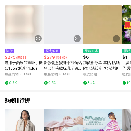
品賣場中有標示「商店」及顯示商店名稱者(指定活動店家除外)
3. 訂單回饋金額將扣除運費/購物金/超贈點/福利金/紅利折抵/折
價券等虛擬貨幣折抵 4. 大宗採購或批發轉賣不具回饋資格： 如
有相關事證認定您為大宗採購、批發轉賣而非最終消費使用者，
相關認定以Yahoo購物中心之認定為準
降價
歷史低價
限時加碼
限時
$275
$279
$6
$1
(降$68)
(降$69)
適用于蘋果17磁吸手機
新款創意變身小熊領結
加價部分單 車貼 貼紙
【夢
殼15pm彩迷14plus雙
豬公仔毛絨玩具玩偶抓
防水貼紙 行李箱貼紙
子 
層p硅膠iphone16pro
機娃娃送女生兒童禮物
安全帽貼紙 筆電貼紙
葉+
東森購物 ETMall
東森購物 ETMall
蝦皮購物
蝦皮
max軍旅保護套戰術防
反光貼紙 汽車貼紙 機
切花
0.5%
0.5%
8.4%
1
摔高級耐用磨軍事風m
車貼紙
台花
agsafe
熱銷排行榜