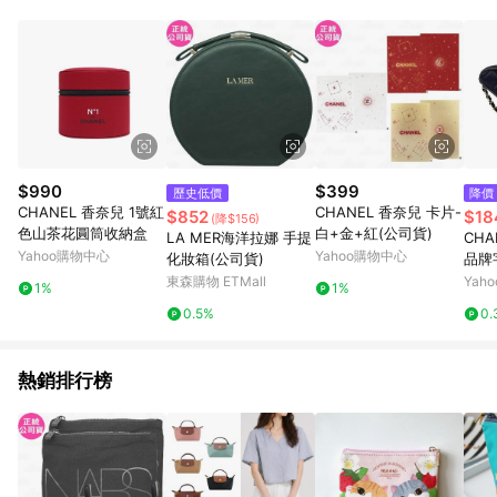
品賣場中有標示「商店」及顯示商店名稱者(指定活動店家除外)
3. 訂單回饋金額將扣除運費/購物金/超贈點/福利金/紅利折抵/折
價券等虛擬貨幣折抵 4. 大宗採購或批發轉賣不具回饋資格： 如
有相關事證認定您為大宗採購、批發轉賣而非最終消費使用者，
相關認定以Yahoo購物中心之認定為準
$990
$399
歷史低價
降價
CHANEL 香奈兒 1號紅
CHANEL 香奈兒 卡片-
$852
$18
(降$156)
色山茶花圓筒收納盒
白+金+紅(公司貨)
LA MER海洋拉娜 手提
CHA
Yahoo購物中心
Yahoo購物中心
化妝箱(公司貨)
品牌
緞面
東森購物 ETMall
Yah
1%
1%
(黑金
0.5%
0.
熱銷排行榜