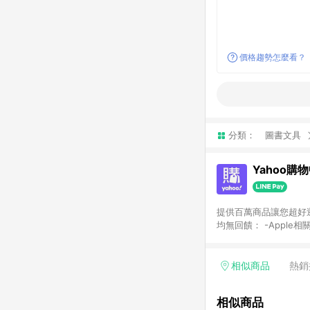
價格趨勢怎麼看？
分類：
圖書文具
Yahoo購
提供百萬商品讓您超好逛，15
均無回饋： -Apple相
塊) [2023/2/10起適用] -電玩/遊戲/相機/單眼/鏡頭/拍立得 [2024/6/1起適用] -內接硬碟、外接硬碟、主機板/顯示卡
[2026/5/18起適用
Yahoo超贈點回饋者
相似商品
熱銷
單回饋金額將扣除運費/
格： 如有相關事證認
相似商品