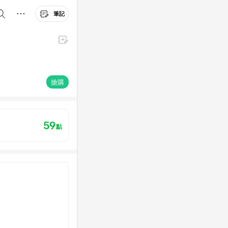
筆記
搶購
59
點