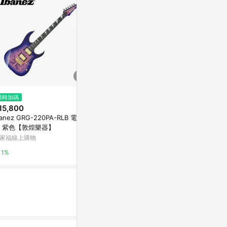
$1,027
限時加碼
限時加碼
電吉他&貝斯調修改製【城邦讀書
15,800
$16,300
花園】
banez GRG-220PA-RLB 電吉
Epiphone Dov
Yahoo購物中心
 紫色【敦煌樂器】
ition 面單
(限量版)【敦
家福線上購物
萬家福線上購
1%
1%
1%