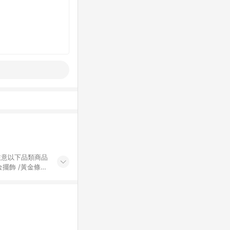
黃金擺飾 /黃金條
的購回饋活動享
除外) 3. 訂
轉賣不具回饋資
認定為準