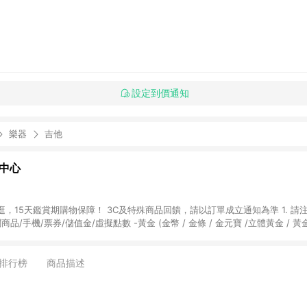
設定到價通知
樂器
吉他
物中心
天鑑賞期購物保障！ 3C及特殊商品回饋，請以訂單成立通知為準 1. 請注意以下品類商品
關商品/手機/票券/儲值金/虛擬點數 -黃金 (金幣 / 金條 / 金元寶 /立體黃金 / 
] 2. 以下訂單將不符合導購資格，亦不得使用點數紅包： - 點擊Yahoo奇摩APP
 - 購物中心商店之商品：商品賣場中有標示「商店」及顯示商店名稱者(指定活動店家
排行榜
商品描述
購物金/超贈點/福利金/紅利折抵/折價券等虛擬貨幣折抵 4. 大宗採購或批發
定您為大宗採購、批發轉賣而非最終消費使用者，相關認定以Yahoo購物中心之