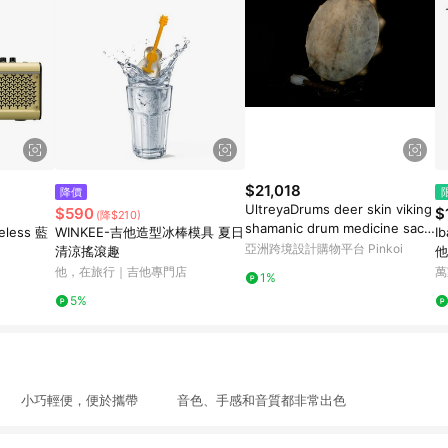
$21,018
降價
UltreyaDrums deer skin viking
$590
$
(降$210)
shamanic drum medicine sacr
eless 藍
WINKEE-吉他造型冰棒模具 夏日
I
ed
亞洲跨境設計購物平台 Pinkoi
】
清涼搖滾趣
他
他，在旅行｜吉他專門店
萬
1%
5%
 小巧輕便，便於攜帶 音色、手感和音質都非常出色