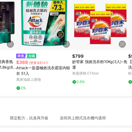
$799
$
d經典香氛
妙管家 強效洗衣粉10Kg(3入)-免
【
$369
(雙重省$141)
8kg(6
運
洗
Attack一匙靈極效洗衣霸室內晾
裝
衣 51入
東森購物 ETMall
蝦
萬家福線上購物
0.5%
3%
物 限定配方，抗臭再升級 滾筒與上開式洗衣機均適用