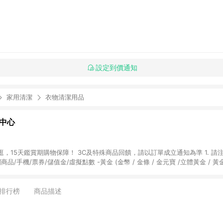
設定到價通知
家用清潔
衣物清潔用品
物中心
天鑑賞期購物保障！ 3C及特殊商品回饋，請以訂單成立通知為準 1. 請注意以下品類商品
關商品/手機/票券/儲值金/虛擬點數 -黃金 (金幣 / 金條 / 金元寶 /立體黃金 / 
] 2. 以下訂單將不符合導購資格，亦不得使用點數紅包： - 點擊Yahoo奇摩APP
 - 購物中心商店之商品：商品賣場中有標示「商店」及顯示商店名稱者(指定活動店家
排行榜
商品描述
購物金/超贈點/福利金/紅利折抵/折價券等虛擬貨幣折抵 4. 大宗採購或批發
定您為大宗採購、批發轉賣而非最終消費使用者，相關認定以Yahoo購物中心之