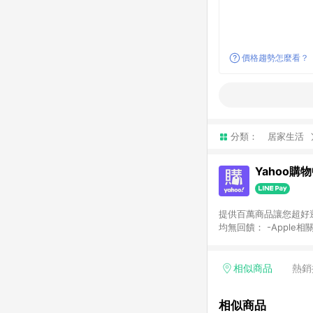
價格趨勢怎麼看？
分類：
居家生活
Yahoo購
提供百萬商品讓您超好逛，15
均無回饋： -Apple相
塊) [2023/2/10起適用] -電玩/遊戲/相機/單眼/鏡頭/拍立得 [2024/6/1起適用] -內接硬碟、外接硬碟、主機板/顯示卡
[2026/5/18起適用
Yahoo超贈點回饋者
相似商品
熱銷
單回饋金額將扣除運費/
格： 如有相關事證認
相似商品