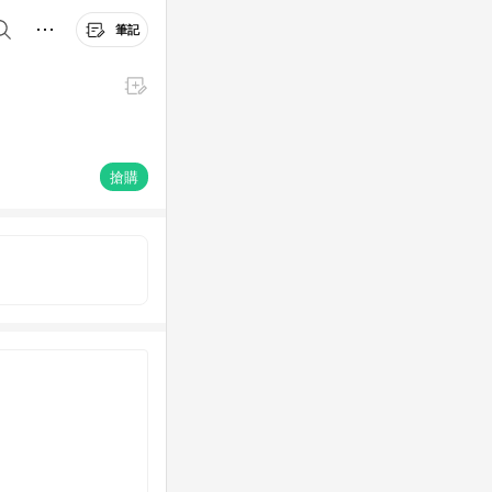
筆記
搶購