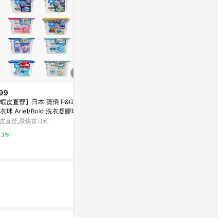
99
$210
歷史低價
蝦皮直營】日本 寶僑 P&G 4D
【蝦皮直營】日
$540
(降$54)
衣球 Ariel/Bold 洗衣凝膠球 盒
洗衣球 Ariel
【一匙靈】Attack 抗菌EX系列
 2026款
充包
皮直營_最快當日到
蝦皮直營_最快
洗衣精 5款任選 1+5件組 (新舊
包裝混出) │花王旗艦館
花王-蝦皮官方旗艦店
3%
2%
3%