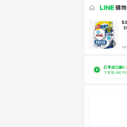
$
【
Ya
訂單成立賺0.
下單享LINE P