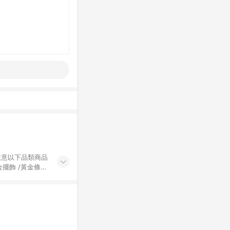
黃金擺飾 /黃金條
的購回饋活動享
除外) 3. 訂
轉賣不具回饋資
認定為準