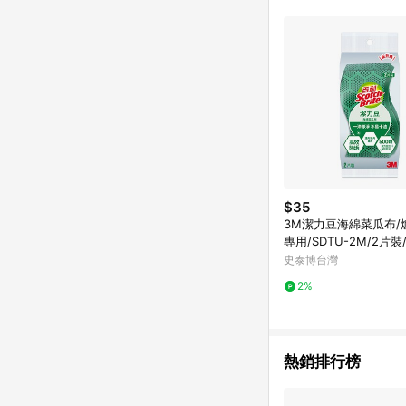
$35
3M潔力豆海綿菜瓜布/
專用/SDTU-2M/2片裝
史泰博台灣
2%
熱銷排行榜