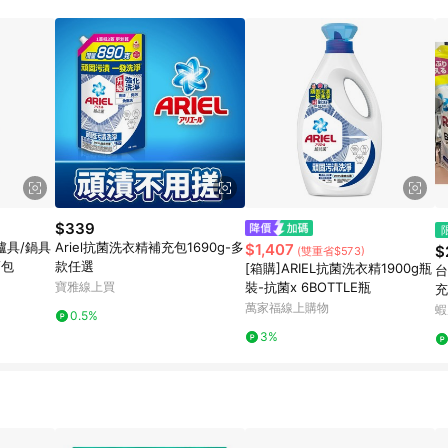
$339
爐具/鍋具
Ariel抗菌洗衣精補充包1690g-多
$1,407
$
(雙重省$573)
/包
款任選
[箱購]ARIEL抗菌洗衣精1900g瓶
台
寶雅線上買
裝-抗菌x 6BOTTLE瓶
充
萬家福線上購物
正
蝦
0.5%
3%