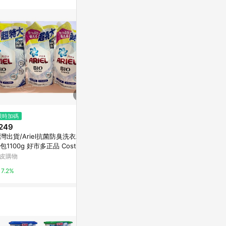
$539
限時加碼
限時加碼
【P&G】Ariel 極致雙效洗衣精補
249
$69
充包 1100公克x3入
灣出貨/Ariel抗菌防臭洗衣精補
Ariel 4D
Yahoo購物中心
包1100g 好市多正品 Costco
晾衣款
品
皮購物
蝦皮購物
0.3%
7.2%
4.4%