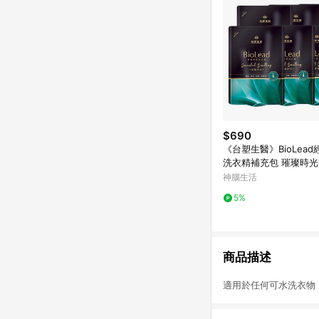
$690
《台塑生醫》BioLea
洗衣精補充包 璀璨時光1.
包入)
神腦生活
5%
商品描述
適用於任何可水洗衣