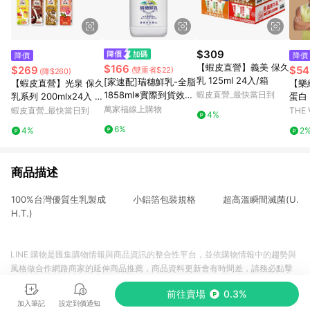
$309
降價
降價
【蝦皮直營】義美 保久
$166
$269
$54
(雙重省$22)
(降$260)
乳 125ml 24入/箱
[家速配]瑞穗鮮乳-全脂
【蝦皮直營】光泉 保久
【樂
1858ml※實際到貨效期
蝦皮直營_最快當日到
乳系列 200mlx24入 全
蛋白
約4天以上
脂/低脂/低脂高鈣/高
萬家福線上購物
漿 (
蝦皮直營_最快當日到
THE
4%
鈣/巧克力/果汁/麥芽/
6%
4%
2
蘋果 牛奶 保久乳
商品描述
100%台灣優質生乳製成 小鋁箔包裝規格 超高溫瞬間滅菌(U.
H.T.)
LINE 購物是匯集購物情報與商品資訊的整合性平台，並依購物情報中的趨勢與
風格做合作網路商家的延伸商品推薦，商品資料更新會有時間差，請務必點擊
商品至各合作網路商家，確認現售價與購物條件，一切資訊以合作廠商網頁為
前往賣場
0.3%
準。
加入筆記
設定到價通知