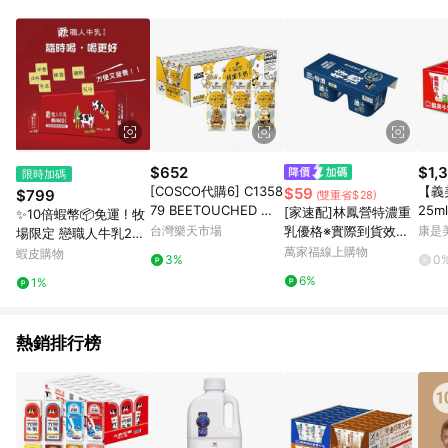
品賣場中有標示「商店」及顯示商店名稱者(指定活動店家除外)
3. 訂單回饋金額將扣除運費/購物金/超贈點/福利金/紅利折抵/折
價券等虛擬貨幣折抵 4. 大宗採購或批發轉賣不具回饋資格： 如
有相關事證認定您為大宗採購、批發轉賣而非最終消費使用者，
相關認定以Yahoo購物中心之認定為準
$652
$1,
限時加碼
[COSCO代購6] C1358
【義
$59
$799
(雙重省$28)
79 BEETOUCHED 蜜
25m
[家速配]林鳳營特濃重
✨10倍蝦幣📦免運 ! 牧
蜂工坊蜂蜜牛奶 每瓶2
商直
台灣樂天市場
乳優格※實際到貨效期
康是美
場限定 戀職人牛乳200
50毫升X24入
約4天以上
mlx24入 保久乳 快樂
萬家福線上購物
蝦皮購物
3%
0
牛Ａ級乳 營養滿分 開
6%
1%
元 箱購#丹丹批發網
熱銷排行榜