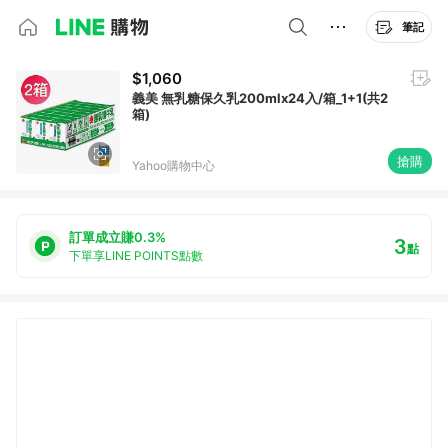
筆記
$1,060
義美 無乳糖保久乳200mlx24入/箱_1+1(共2
箱)
搶購
Yahoo購物中心
訂單成立賺0.3%
3
點
下單享LINE POINTS點數