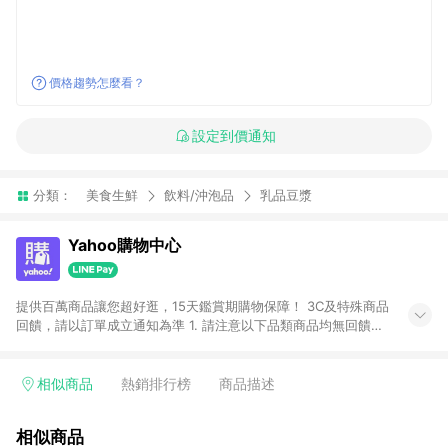
價格趨勢怎麼看？
設定到價通知
分類：
美食生鮮
飲料/沖泡品
乳品豆漿
Yahoo購物中心
提供百萬商品讓您超好逛，15天鑑賞期購物保障！ 3C及特殊商品
回饋，請以訂單成立通知為準 1. 請注意以下品類商品均無回饋：
-Apple相關商品/手機/票券/儲值金/虛擬點數 -黃金 (金幣 / 金條
/ 金元寶 /立體黃金 / 黃金擺飾 /黃金條塊) [2023/2/10起適用] -
電玩/遊戲/相機/單眼/鏡頭/拍立得 [2024/6/1起適用] -內接硬
相似商品
熱銷排行榜
商品描述
碟、外接硬碟、主機板/顯示卡[2026/5/18起適用] 2. 以下訂單將
不符合導購資格，亦不得使用點數紅包： - 點擊Yahoo奇摩APP
相似商品
的購回饋活動享Yahoo超贈點回饋者 - 購物中心商店之商品：商