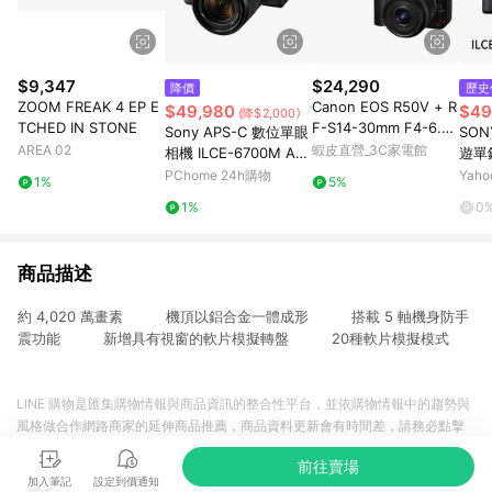
$9,347
$24,290
降價
歷史
ZOOM FREAK 4 EP E
Canon EOS R50V + R
$49,980
$49
(降$2,000)
TCHED IN STONE
F-S14-30mm F4-6.3 I
Sony APS-C 數位單眼
SON
S STM PZ 公司貨 廠商
AREA 02
蝦皮直營_3C家電館
相機 ILCE-6700M A67
遊單鏡
直送
00M SEL18135 KIT 單
181
PChome 24h購物
Yah
1%
5%
鏡組 公司貨
貨)
1%
0
商品描述
約 4,020 萬畫素 機頂以鋁合金一體成形 搭載 5 軸機身防手
震功能 新增具有視窗的軟片模擬轉盤 20種軟片模擬模式
LINE 購物是匯集購物情報與商品資訊的整合性平台，並依購物情報中的趨勢與
風格做合作網路商家的延伸商品推薦，商品資料更新會有時間差，請務必點擊
商品至各合作網路商家，確認現售價與購物條件，一切資訊以合作廠商網頁為
前往賣場
準。
加入筆記
設定到價通知