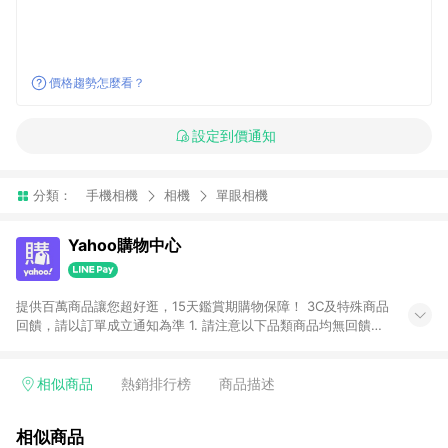
價格趨勢怎麼看？
設定到價通知
分類：
手機相機
相機
單眼相機
Yahoo購物中心
提供百萬商品讓您超好逛，15天鑑賞期購物保障！ 3C及特殊商品
回饋，請以訂單成立通知為準 1. 請注意以下品類商品均無回饋：
-Apple相關商品/手機/票券/儲值金/虛擬點數 -黃金 (金幣 / 金條
/ 金元寶 /立體黃金 / 黃金擺飾 /黃金條塊) [2023/2/10起適用] -
電玩/遊戲/相機/單眼/鏡頭/拍立得 [2024/6/1起適用] -內接硬
相似商品
熱銷排行榜
商品描述
碟、外接硬碟、主機板/顯示卡[2026/5/18起適用] 2. 以下訂單將
不符合導購資格，亦不得使用點數紅包： - 點擊Yahoo奇摩APP
相似商品
的購回饋活動享Yahoo超贈點回饋者 - 購物中心商店之商品：商