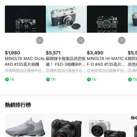
品賣場中有標示「商店」及顯示商店名稱者(指定活動店家除外)
3. 訂單回饋金額將扣除運費/購物金/超贈點/福利金/紅利折抵/折
價券等虛擬貨幣折抵 4. 大宗採購或批發轉賣不具回饋資格： 如
有相關事證認定您為大宗採購、批發轉賣而非最終消費使用者，
相關認定以Yahoo購物中心之認定為準
$1,980
$5,571
$3,490
$5,
MINOLTA MAC-DUAL
蘇聯徠卡複製品供您收
MINOLTA HI-MATIC A
聯邦
#AD #135底片相機
藏！ FED-3相機和PAN
F-D #AD #135底片相
供您
DA STYLE INDUSTAR
機
亞洲跨境設計購物平台
亞洲跨境設計購物平台
亞洲跨境設計購物平台
亞洲
-61 L/D
Pinkoi
Pinkoi
Pinkoi
Pinko
1%
1%
1%
1
熱銷排行榜