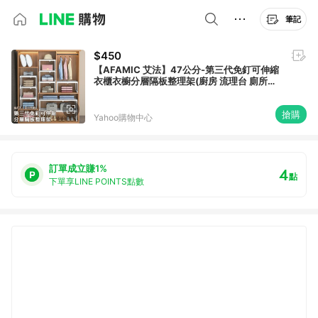
筆記
$450
【AFAMIC 艾法】47公分-第三代免釘可伸縮
衣櫃衣櫥分層隔板整理架(廚房 流理台 廁所收
納 鞋架 層板 隔板)
搶購
Yahoo購物中心
訂單成立賺1%
4
點
下單享LINE POINTS點數