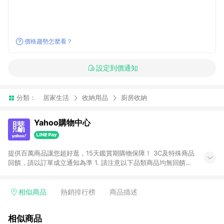
價格趨勢怎麼看？
設定到價通知
分類：
居家生活
收納用品
廚房收納
Yahoo購物中心
提供百萬商品讓您超好逛，15天鑑賞期購物保障！ 3C及特殊商品
回饋，請以訂單成立通知為準 1. 請注意以下品類商品均無回饋：
-Apple相關商品/手機/票券/儲值金/虛擬點數 -黃金 (金幣 / 金條
/ 金元寶 /立體黃金 / 黃金擺飾 /黃金條塊) [2023/2/10起適用] -
電玩/遊戲/相機/單眼/鏡頭/拍立得 [2024/6/1起適用] -內接硬
相似商品
熱銷排行榜
商品描述
碟、外接硬碟、主機板/顯示卡[2026/5/18起適用] 2. 以下訂單將
不符合導購資格，亦不得使用點數紅包： - 點擊Yahoo奇摩APP
相似商品
的購回饋活動享Yahoo超贈點回饋者 - 購物中心商店之商品：商