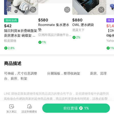
$580
$880
限時加碼
降價
Roommate 集水瀝水
OWL 瀝水網袋
$42
$1,
墊
逐露天下
隔日到貨🎀折疊碗盤架
【ON
亞洲跨境設計購物平台
廚房瀝水架 碗碟架 廚
6輪
2%
Pinkoi
房碗架 檯面瀝水 碗盤
推車(
蝦皮購物
Yah
1%
瀝水架 瀝水架 摺疊瀝
2.8%
1
水架 摺疊碗碟架 盤子
瀝水架
商品描述
可伸縮，尺寸任意調整 分層隔板，整理收納架 廚房、流理
台、廁所、鞋架
LINE 購物是匯集購物情報與商品資訊的整合性平台，並依購物情報中的趨勢與
風格做合作網路商家的延伸商品推薦，商品資料更新會有時間差，請務必點擊
商品至各合作網路商家，確認現售價與購物條件，一切資訊以合作廠商網頁為
前往賣場
1%
準。
加入筆記
設定到價通知