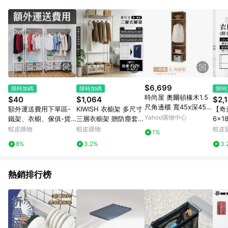
品賣場中有標示「商店」及顯示商店名稱者(指定活動店家除外)
3. 訂單回饋金額將扣除運費/購物金/超贈點/福利金/紅利折抵/折
價券等虛擬貨幣折抵 4. 大宗採購或批發轉賣不具回饋資格： 如
有相關事證認定您為大宗採購、批發轉賣而非最終消費使用者，
相關認定以Yahoo購物中心之認定為準
$6,699
限時加碼
限時加碼
限時
時尚屋 奧爾頓橡木1.5
$40
$1,064
$2,
尺角邊櫃 寬45x深45x
額外運送費用下單區-
KIWISH 衣櫥架 多尺寸
【奇
高197.5公分
Yahoo購物中心
鐵架、衣櫥、傢俱-貨
三層衣櫥架 贈防塵套
6x1
運可宅配地區運費加價
收納衣架 收納架 衣架
雙色
蝦皮購物
蝦皮購物
蝦皮
1%
鐵架 層架 衣物收納 衣
衣桿
8%
3.2%
3.
櫃 免運 台灣製造
櫃 
熱銷排行榜