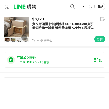
筆記
$8,123
實木床頭櫃 智能保險櫃 50x40x50cm床頭
櫃保險箱一體櫃 帶燈置物櫃 免安裝抽屜櫃 家
用臥室帶鎖櫃子
搶購
Yahoo購物中心
訂單成立賺1%
81
點
下單享LINE POINTS點數