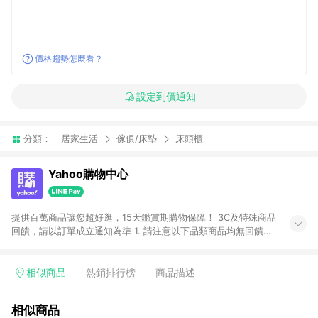
價格趨勢怎麼看？
設定到價通知
分類：
居家生活
傢俱/床墊
床頭櫃
Yahoo購物中心
提供百萬商品讓您超好逛，15天鑑賞期購物保障！ 3C及特殊商品
回饋，請以訂單成立通知為準 1. 請注意以下品類商品均無回饋：
-Apple相關商品/手機/票券/儲值金/虛擬點數 -黃金 (金幣 / 金條
/ 金元寶 /立體黃金 / 黃金擺飾 /黃金條塊) [2023/2/10起適用] -
電玩/遊戲/相機/單眼/鏡頭/拍立得 [2024/6/1起適用] -內接硬
相似商品
熱銷排行榜
商品描述
碟、外接硬碟、主機板/顯示卡[2026/5/18起適用] 2. 以下訂單將
不符合導購資格，亦不得使用點數紅包： - 點擊Yahoo奇摩APP
相似商品
的購回饋活動享Yahoo超贈點回饋者 - 購物中心商店之商品：商