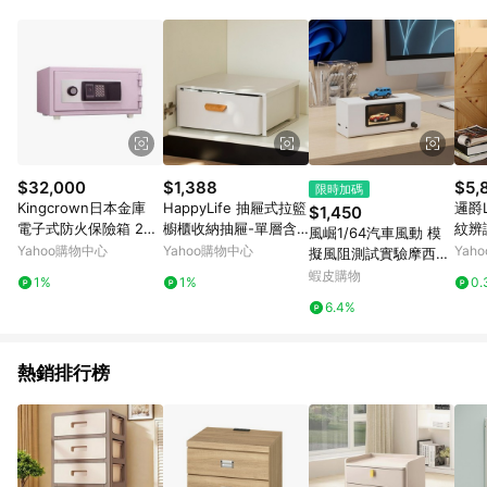
品賣場中有標示「商店」及顯示商店名稱者(指定活動店家除外)
3. 訂單回饋金額將扣除運費/購物金/超贈點/福利金/紅利折抵/折
價券等虛擬貨幣折抵 4. 大宗採購或批發轉賣不具回饋資格： 如
有相關事證認定您為大宗採購、批發轉賣而非最終消費使用者，
相關認定以Yahoo購物中心之認定為準
$32,000
$1,388
$5,
限時加碼
Kingcrown日本金庫
HappyLife 抽屜式拉籃
邏爵
$1,450
電子式防火保險箱 23.
櫥櫃收納抽屜-單層含
紋辨
風崛1/64汽車風動 模
5x43.7x41.4 cm /台
蓋款 40×43×17cm
保險
Yahoo購物中心
Yahoo購物中心
Yah
擬風阻測試實驗摩西玩
CPS-30IC
具 合金汽車風動模型玩
蝦皮購物
1%
1%
0.
具擺件 不含汽車模型
6.4%
USB供電版本
熱銷排行榜