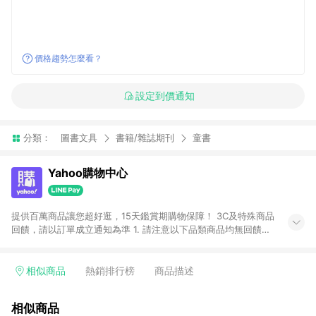
價格趨勢怎麼看？
設定到價通知
分類：
圖書文具
書籍/雜誌期刊
童書
Yahoo購物中心
提供百萬商品讓您超好逛，15天鑑賞期購物保障！ 3C及特殊商品
回饋，請以訂單成立通知為準 1. 請注意以下品類商品均無回饋：
-Apple相關商品/手機/票券/儲值金/虛擬點數 -黃金 (金幣 / 金條
/ 金元寶 /立體黃金 / 黃金擺飾 /黃金條塊) [2023/2/10起適用] -
電玩/遊戲/相機/單眼/鏡頭/拍立得 [2024/6/1起適用] -內接硬
相似商品
熱銷排行榜
商品描述
碟、外接硬碟、主機板/顯示卡[2026/5/18起適用] 2. 以下訂單將
不符合導購資格，亦不得使用點數紅包： - 點擊Yahoo奇摩APP
相似商品
的購回饋活動享Yahoo超贈點回饋者 - 購物中心商店之商品：商