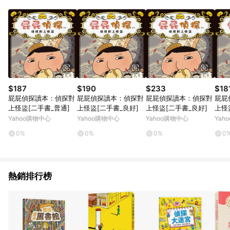
品賣場中有標示「商店」及顯示商店名稱者(指定活動店家除外)
3. 訂單回饋金額將扣除運費/購物金/超贈點/福利金/紅利折抵/折
價券等虛擬貨幣折抵 4. 大宗採購或批發轉賣不具回饋資格： 如
有相關事證認定您為大宗採購、批發轉賣而非最終消費使用者，
相關認定以Yahoo購物中心之認定為準
$187
$190
$233
$18
屁屁偵探讀本：偵探對
屁屁偵探讀本：偵探對
屁屁偵探讀本：偵探對
屁屁
上怪盜[二手書_普通]
上怪盜[二手書_良好]
上怪盜[二手書_良好]
上怪
Yahoo購物中心
Yahoo購物中心
Yahoo購物中心
Yah
0%
0%
0%
0
熱銷排行榜