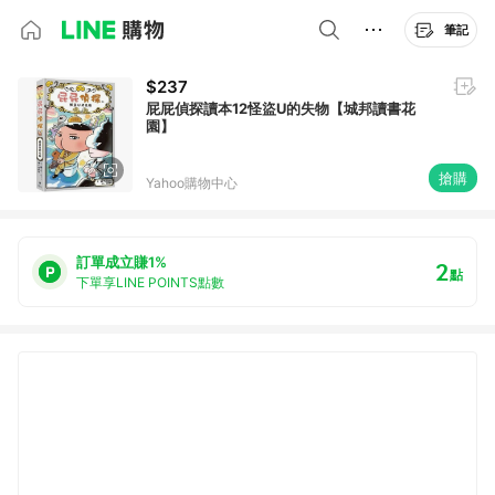
筆記
$237
屁屁偵探讀本12怪盜U的失物【城邦讀書花
園】
搶購
Yahoo購物中心
訂單成立賺1%
2
點
下單享LINE POINTS點數