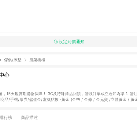
設定到價通知
傢俱/床墊
層架櫥櫃
物中心
天鑑賞期購物保障！ 3C及特殊商品回饋，請以訂單成立通知為準 1. 請注意以下品類商品
關商品/手機/票券/儲值金/虛擬點數 -黃金 (金幣 / 金條 / 金元寶 /立體黃金 / 
] 2. 以下訂單將不符合導購資格，亦不得使用點數紅包： - 點擊Yahoo奇摩APP
 - 購物中心商店之商品：商品賣場中有標示「商店」及顯示商店名稱者(指定活動店家
排行榜
商品描述
購物金/超贈點/福利金/紅利折抵/折價券等虛擬貨幣折抵 4. 大宗採購或批發
定您為大宗採購、批發轉賣而非最終消費使用者，相關認定以Yahoo購物中心之