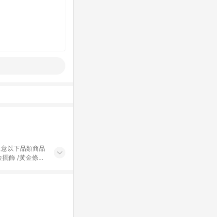
黃金擺飾 /黃金條
的購回饋活動享
除外) 3. 訂
轉賣不具回饋資
認定為準