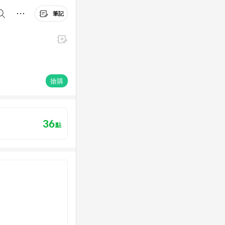
筆記
搶購
36
點