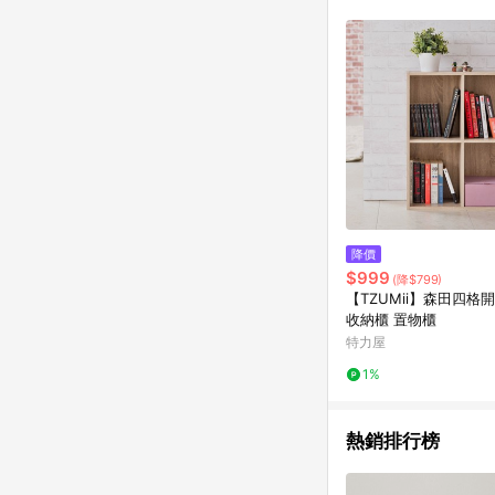
降價
$999
(降$799)
【TZUMii】森田四格
收納櫃 置物櫃
特力屋
1%
熱銷排行榜