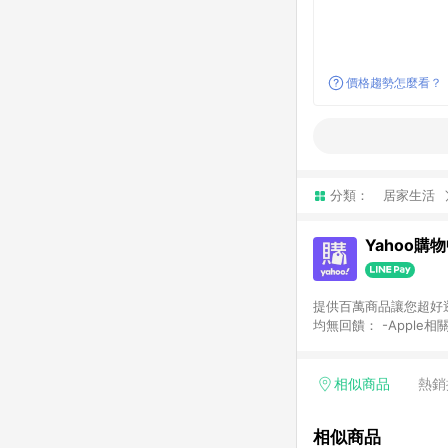
價格趨勢怎麼看？
分類：
居家生活
Yahoo購
提供百萬商品讓您超好逛，15
均無回饋： -Apple相
塊) [2023/2/10起適用] -電玩/遊戲/相機/單眼/鏡頭/拍立得 [2024/6/1起適用] -內接硬碟、外接硬碟、主機板/顯示卡
[2026/5/18起適用
Yahoo超贈點回饋者
相似商品
熱銷
單回饋金額將扣除運費/
格： 如有相關事證認
相似商品