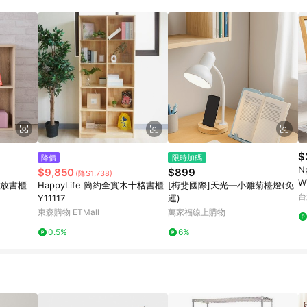
$
降價
限時加碼
N
$9,850
$899
(降$1,738)
W
開放書櫃
HappyLife 簡約全實木十格書櫃
[梅斐國際]天光—小雛菊檯燈(免
台
Y11117
運)
東森購物 ETMall
萬家福線上購物
0.5%
6%