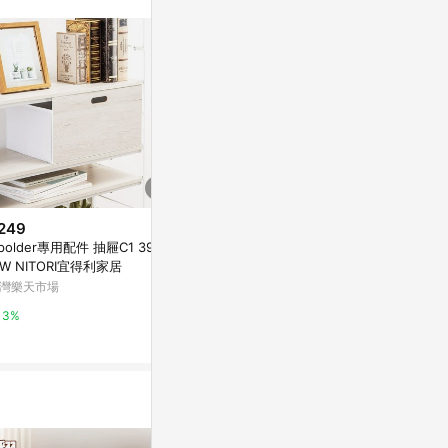
249
$16,453
降價
polder專用配件 抽屜C1 3921
Birdie南亞
$2,157
(降$1,641)
W NITORI宜得利家居
右下單門書櫃
HOPMA家具 質感九格堆疊書櫃
展示櫃/置物櫃(
灣樂天市場
Yahoo購物中
(2入)台灣製造 多功能 收納置物
2.5x200cm
櫃 儲藏玄關櫃 展示空櫃-寬90 X
Yahoo購物中心
3%
1%
深24 X 高85cm(單個)
1%