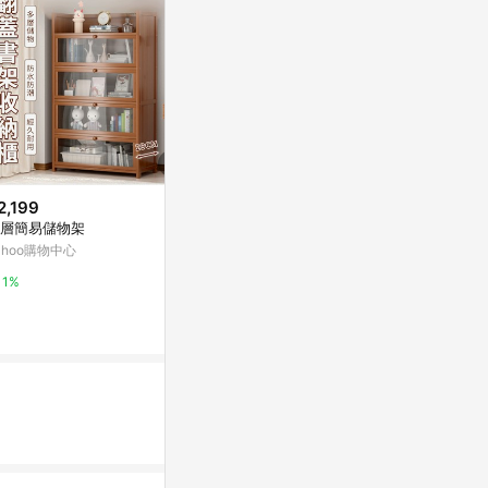
2,199
$1,800
$2,999
層簡易儲物架
IsoAcoustics OREA Bronze 制
實木置物架 隙
震喇叭架
後長條櫃 靠
ahoo購物中心
床頭收納架 
Yahoo購物中心
Yahoo購物中
1%
0.3%
1%