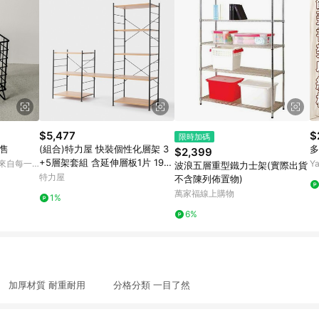
$5,477
$
限時加碼
售
(組合)特力屋 快裝個性化層架 3
多
$2,399
+5層架套組 含延伸層板1片 191x
 來自每一
Y
波浪五層重型鐵力士架(實際出貨
44.5x163cm 書架 收納架 置物
特力屋
不含陳列佈置物)
架
萬家福線上購物
1%
6%
 加厚材質 耐重耐用 分格分類 一目了然