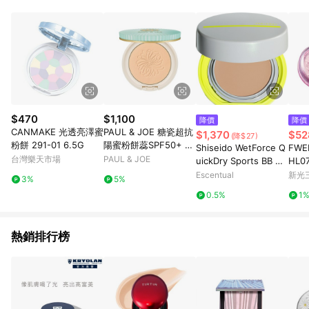
品賣場中有標示「商店」及顯示商店名稱者(指定活動店家除外)
3. 訂單回饋金額將扣除運費/購物金/超贈點/福利金/紅利折抵/折
價券等虛擬貨幣折抵 4. 大宗採購或批發轉賣不具回饋資格： 如
有相關事證認定您為大宗採購、批發轉賣而非最終消費使用者，
相關認定以Yahoo購物中心之認定為準
$470
$1,100
降價
降價
CANMAKE 光透亮澤蜜
PAUL & JOE 糖瓷超抗
$1,370
$52
(降$27)
粉餅 291-01 6.5G
陽蜜粉餅蕊SPF50+ PA
Shiseido WetForce Q
FW
++++
台灣樂天市場
PAUL & JOE
uickDry Sports BB Co
HL0
mpact SPF50+ 12g M
Escentual
新光三
3%
5%
edium
0.5%
1
熱銷排行榜