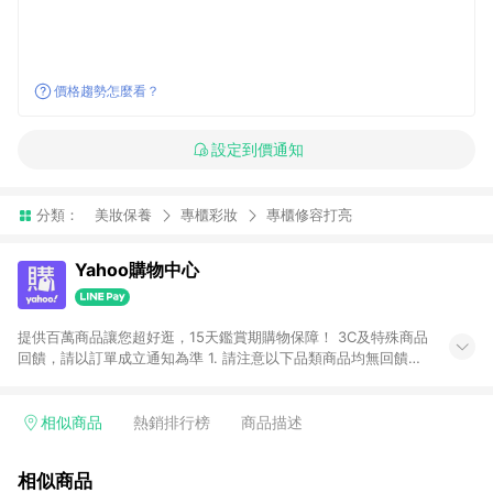
價格趨勢怎麼看？
設定到價通知
分類：
美妝保養
專櫃彩妝
專櫃修容打亮
Yahoo購物中心
提供百萬商品讓您超好逛，15天鑑賞期購物保障！ 3C及特殊商品
回饋，請以訂單成立通知為準 1. 請注意以下品類商品均無回饋：
-Apple相關商品/手機/票券/儲值金/虛擬點數 -黃金 (金幣 / 金條
/ 金元寶 /立體黃金 / 黃金擺飾 /黃金條塊) [2023/2/10起適用] -
電玩/遊戲/相機/單眼/鏡頭/拍立得 [2024/6/1起適用] -內接硬
相似商品
熱銷排行榜
商品描述
碟、外接硬碟、主機板/顯示卡[2026/5/18起適用] 2. 以下訂單將
不符合導購資格，亦不得使用點數紅包： - 點擊Yahoo奇摩APP
相似商品
的購回饋活動享Yahoo超贈點回饋者 - 購物中心商店之商品：商