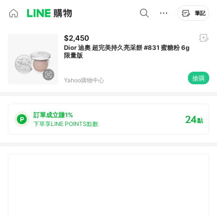
筆記
$2,450
Dior 迪奧 超完美持久亮采餅 #831 蜜糖粉 6g
限量版
搶購
Yahoo購物中心
訂單成立賺1%
24
點
下單享LINE POINTS點數