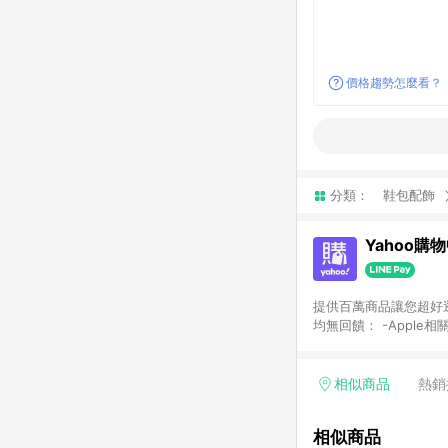
價格趨勢怎麼看？
分類：
鞋包配飾
Yahoo購
提供百萬商品讓您超好逛，15
均無回饋： -Apple相
塊) [2023/2/10起適用] -電玩/遊戲/相機/單眼/鏡頭/拍立得 [2024/6/1起適用] -內接硬碟、外接硬碟、主機板/顯示卡
[2026/5/18起適用
Yahoo超贈點回饋者
相似商品
熱銷
單回饋金額將扣除運費/
格： 如有相關事證認
相似商品