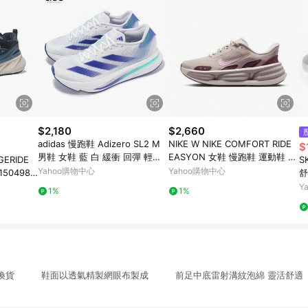
$2,180
$2,660
adidas 慢跑鞋 Adizero SL2 M
NIKE W NIKE COMFORT RIDE
$
男鞋 女鞋 藍 白 緩衝 回彈 輕量
EASYON 女鞋 慢跑鞋 運動鞋 緩
ERIDE
S
運動鞋 愛迪達 IF6744
震 厚底 粉紫-IF5001101
Yahoo購物中心
Yahoo購物中心
50498N
舒
G
Y
1%
1%
供換貨 鞋面以透氣精製網眼布製成 前足中底雷射溝紋泡綿 靈活舒