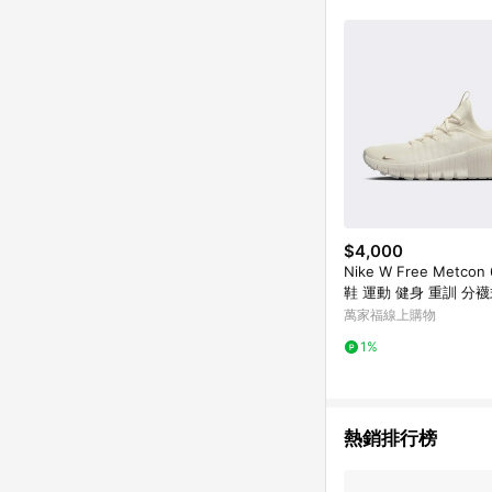
$4,000
Nike W Free Metco
鞋 運動 健身 重訓 分襪
象牙白 [FJ7126-100]
萬家福線上購物
1%
熱銷排行榜