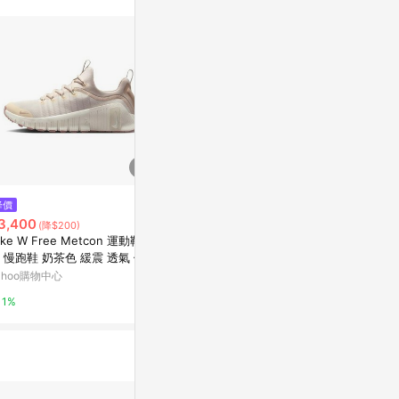
$4,090
$4,090
降價
[Kixpress] Adidas Trae Young
[Kixpress] A
3,400
(降$200)
2 男 籃球鞋 運動 訓練 崔楊 聯名
2 男 籃球鞋 
ike W Free Metcon 運動鞋 女
款 球鞋 緩震 薄荷綠 [IG5333]
款 球鞋 緩震 薄
萬家福線上購物
萬家福線上購
 慢跑鞋 奶茶色 緩震 透氣 健身
練 FJ7126-011
ahoo購物中心
1%
1%
1%