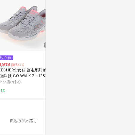
$2,480
$7,980
歷史低價
New Balance NB 慢跑鞋 Fresh
ECCO BIOM
1,919
(降$471)
Foam 680 V9 D 寬楦 女鞋 米 緩
物防水運動鞋 
KECHERS 女鞋 健走系列 瞬穿
震 運動鞋 W680107-D
水泥灰/抹茶綠
東森購物 ETMall
Yahoo購物中
適科技 GO WALK 7 - 125233
YPK
ahoo購物中心
0.5%
1%
1%
適 抓地力底紋路可