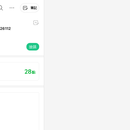
筆記
26112
搶購
28
點