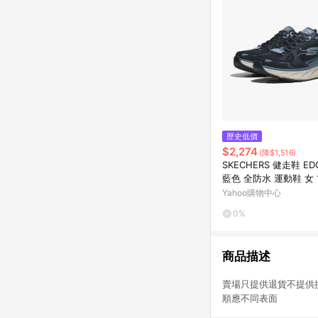
歷史低價
$2,274
(降$1,516)
SKECHERS 健走鞋 EDG
藍色 全防水 運動鞋 女 1
VY
Yahoo購物中心
0%
商品描述
賣場只提供退貨不提
順應不同表面