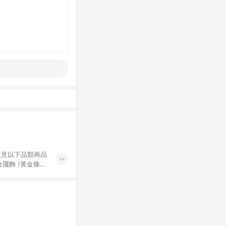
黃金擺飾 /黃金條
的購回饋活動享
除外) 3. 訂
轉賣不具回饋資
認定為準