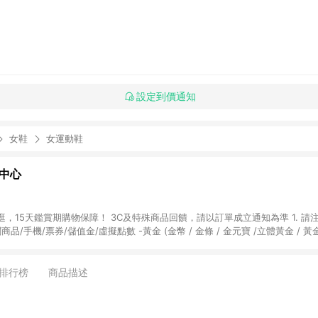
設定到價通知
女鞋
女運動鞋
物中心
天鑑賞期購物保障！ 3C及特殊商品回饋，請以訂單成立通知為準 1. 請注意以下品類商品
關商品/手機/票券/儲值金/虛擬點數 -黃金 (金幣 / 金條 / 金元寶 /立體黃金 / 
] 2. 以下訂單將不符合導購資格，亦不得使用點數紅包： - 點擊Yahoo奇摩APP
 - 購物中心商店之商品：商品賣場中有標示「商店」及顯示商店名稱者(指定活動店家
排行榜
商品描述
購物金/超贈點/福利金/紅利折抵/折價券等虛擬貨幣折抵 4. 大宗採購或批發
定您為大宗採購、批發轉賣而非最終消費使用者，相關認定以Yahoo購物中心之