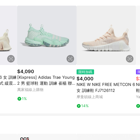
$4,090
限時加碼
n 6 女 訓練
[Kixpress] Adidas Trae Young
$4,000
$
式 緩震
2 男 籃球鞋 運動 訓練 崔楊 聯名
NIKE W NIKE FREE METCON 6
N
款 球鞋 緩震 薄荷綠 [IG5333]
萬家福線上購物
女 訓練鞋 FJ7126112
鞋
訓
摩曼頓線上商城
Y
1%
14%