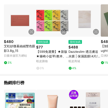
品賣場中有標示「商店」及顯示商店名稱者(指定活動店家除外)
3. 訂單回饋金額將扣除運費/購物金/超贈點/福利金/紅利折抵/折
價券等虛擬貨幣折抵 4. 大宗採購或批發轉賣不具回饋資格： 如
有相關事證認定您為大宗採購、批發轉賣而非最終消費使用者，
相關認定以Yahoo購物中心之認定為準
$480
$48
限時加碼
限時加碼
艾杜紗微暮絲絨雙色眼
【加購
$77
$488
影3.8g_15
ugh
【599免運費】★新版
Dazzleslim-透活膚追
日藥本舖官方網站
亞洲
★篠崎小提琴(教本、
水膜 | 保濕面膜(4片/
Pinko
伴奏譜)1~4 全音樂譜
盒)
蝦皮購物
蝦皮商城
3%
1
出版社 大陸書店 / 共8
0%
4%
冊
熱銷排行榜