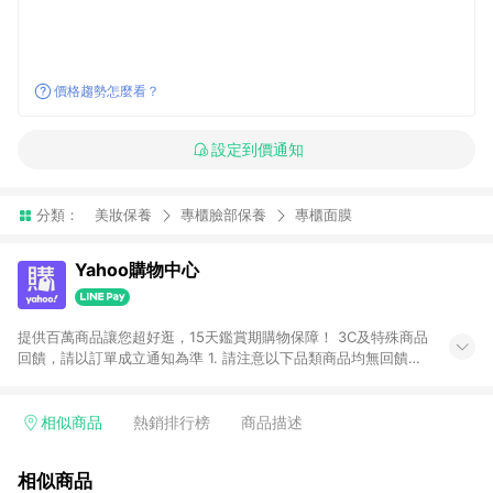
價格趨勢怎麼看？
設定到價通知
分類：
美妝保養
專櫃臉部保養
專櫃面膜
Yahoo購物中心
提供百萬商品讓您超好逛，15天鑑賞期購物保障！ 3C及特殊商品
回饋，請以訂單成立通知為準 1. 請注意以下品類商品均無回饋：
-Apple相關商品/手機/票券/儲值金/虛擬點數 -黃金 (金幣 / 金條
/ 金元寶 /立體黃金 / 黃金擺飾 /黃金條塊) [2023/2/10起適用] -
電玩/遊戲/相機/單眼/鏡頭/拍立得 [2024/6/1起適用] -內接硬
相似商品
熱銷排行榜
商品描述
碟、外接硬碟、主機板/顯示卡[2026/5/18起適用] 2. 以下訂單將
不符合導購資格，亦不得使用點數紅包： - 點擊Yahoo奇摩APP
相似商品
的購回饋活動享Yahoo超贈點回饋者 - 購物中心商店之商品：商