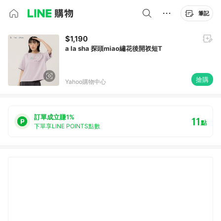
筆記
$1,190
a la sha 探頭miao繡花後開衩短T
搶購
Yahoo購物中心
訂單成立賺1%
11
點
下單享LINE POINTS點數