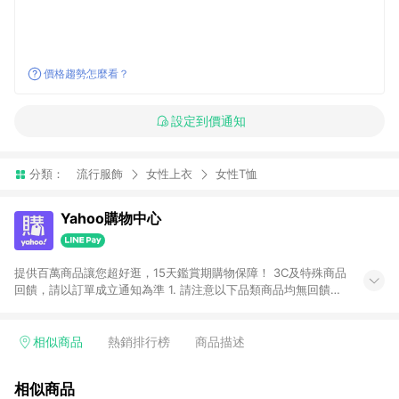
價格趨勢怎麼看？
設定到價通知
分類：
流行服飾
女性上衣
女性T恤
Yahoo購物中心
提供百萬商品讓您超好逛，15天鑑賞期購物保障！ 3C及特殊商品
回饋，請以訂單成立通知為準 1. 請注意以下品類商品均無回饋：
-Apple相關商品/手機/票券/儲值金/虛擬點數 -黃金 (金幣 / 金條
/ 金元寶 /立體黃金 / 黃金擺飾 /黃金條塊) [2023/2/10起適用] -
電玩/遊戲/相機/單眼/鏡頭/拍立得 [2024/6/1起適用] -內接硬
相似商品
熱銷排行榜
商品描述
碟、外接硬碟、主機板/顯示卡[2026/5/18起適用] 2. 以下訂單將
不符合導購資格，亦不得使用點數紅包： - 點擊Yahoo奇摩APP
相似商品
的購回饋活動享Yahoo超贈點回饋者 - 購物中心商店之商品：商