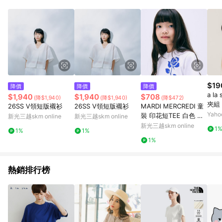
品賣場中有標示「商店」及顯示商店名稱者(指定活動店家除外)
3. 訂單回饋金額將扣除運費/購物金/超贈點/福利金/紅利折抵/折
價券等虛擬貨幣折抵 4. 大宗採購或批發轉賣不具回饋資格： 如
有相關事證認定您為大宗採購、批發轉賣而非最終消費使用者，
相關認定以Yahoo購物中心之認定為準
$19
降價
降價
降價
a l
$1,940
$1,940
$708
(降$1,940)
(降$1,940)
(降$472)
夾組
26SS V領短版襯衫
26SS V領短版襯衫
MARDI MERCREDI 童
Yah
裝 印花短TEE 白色 藍
新光三越skm online
新光三越skm online
玫瑰 剪裁 KIDS CROP
新光三越skm online
1
1%
1%
PED TSHIRT UNE RO
1%
SE
熱銷排行榜