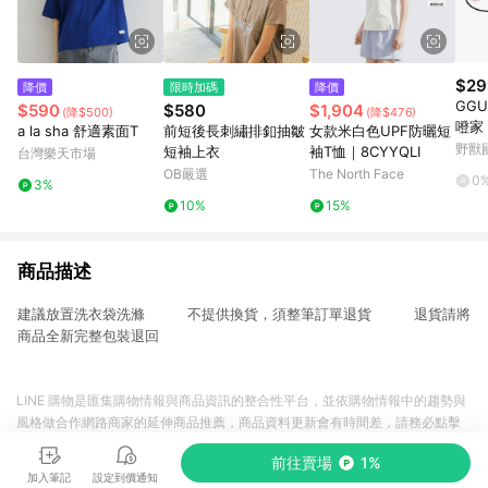
$29
降價
限時加碼
降價
GGU
$590
$580
$1,904
(降$500)
(降$476)
噔家
a la sha 舒適素面T
前短後長刺繡排釦抽皺
女款米白色UPF防曬短
2款)
野獸
短袖上衣
袖T恤｜8CYYQLI
台灣樂天市場
OB嚴選
The North Face
0
3%
10%
15%
商品描述
建議放置洗衣袋洗滌 不提供換貨，須整筆訂單退貨 退貨請將
商品全新完整包裝退回
LINE 購物是匯集購物情報與商品資訊的整合性平台，並依購物情報中的趨勢與
風格做合作網路商家的延伸商品推薦，商品資料更新會有時間差，請務必點擊
商品至各合作網路商家，確認現售價與購物條件，一切資訊以合作廠商網頁為
前往賣場
1%
準。
加入筆記
設定到價通知