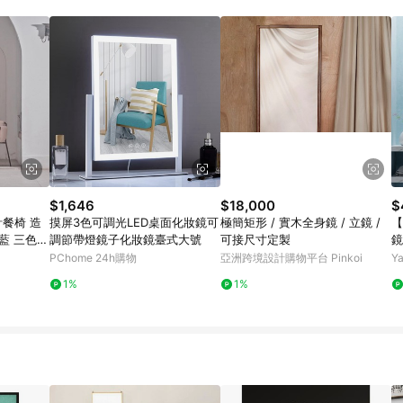
$1,646
$18,000
$
設計餐椅 造
摸屏3色可調光LED桌面化妝鏡可
極簡矩形 / 實木全身鏡 / 立鏡 /
【
藍 三色 -
調節帶燈鏡子化妝鏡臺式大號
可接尺寸定製
鏡
PChome 24h購物
亞洲跨境設計購物平台 Pinkoi
Y
1%
1%