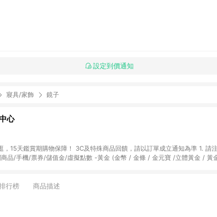
設定到價通知
寢具/家飾
鏡子
物中心
天鑑賞期購物保障！ 3C及特殊商品回饋，請以訂單成立通知為準 1. 請注意以下品類商品
關商品/手機/票券/儲值金/虛擬點數 -黃金 (金幣 / 金條 / 金元寶 /立體黃金 / 
] 2. 以下訂單將不符合導購資格，亦不得使用點數紅包： - 點擊Yahoo奇摩APP
 - 購物中心商店之商品：商品賣場中有標示「商店」及顯示商店名稱者(指定活動店家
排行榜
商品描述
購物金/超贈點/福利金/紅利折抵/折價券等虛擬貨幣折抵 4. 大宗採購或批發
定您為大宗採購、批發轉賣而非最終消費使用者，相關認定以Yahoo購物中心之