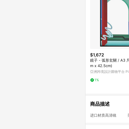
$1,672
鏡子 - 弧形玄關 / A3 尺
m x 42.5cm)
亞洲跨境設計購物平台 Pin
1%
商品描述
进口材质高清镜 落