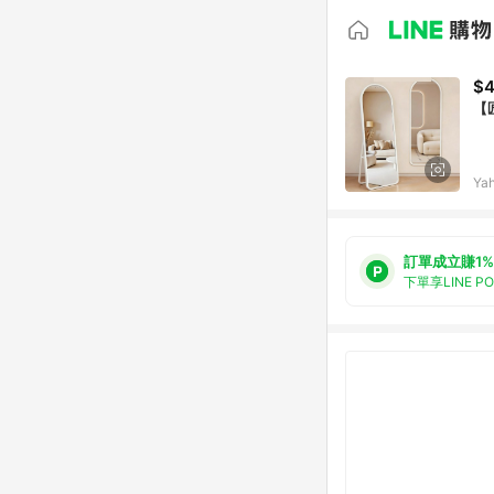
$4
【
Ya
訂單成立賺1%
下單享LINE P