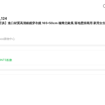
,124
匠俱】進口材質高清銀鏡穿衣鏡 165*50cm 極簡北歐風 落地壁掛兩用 家用女
hoo購物中心
OINTS點數