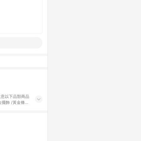
黃金擺飾 /黃金條
的購回饋活動享
除外) 3. 訂
轉賣不具回饋資
認定為準