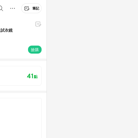
筆記
生試衣鏡
搶購
41
點