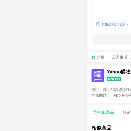
價格趨勢怎麼看？
分類：
居家生活
Yahoo購
提供百萬商品讓您超好逛，15
均無回饋： -Apple相
塊) [2023/2/10起適用] -電玩/遊戲/相機/單眼/鏡頭/拍立得 [2024/6/1起適用] -內接硬碟、外接硬碟、主機板/顯示卡
[2026/5/18起適用
Yahoo超贈點回饋者
相似商品
熱銷
單回饋金額將扣除運費/
格： 如有相關事證認
相似商品