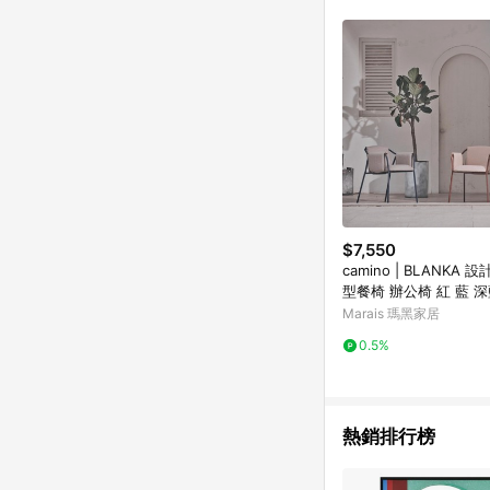
$7,550
camino | BLANKA 
型餐椅 辦公椅 紅 藍 深
淺灰Ｘ藍色
Marais 瑪黑家居
0.5%
熱銷排行榜