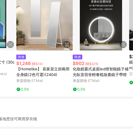
$
降價
降價
寸 (30c
鏡
$1,246
$902
(降$14)
(降$225)
m
【Homelike】 喜家居立掛兩用
化妝鏡臺式桌面led燈智能鏡子補
koi
亞
全身鏡(2色可選)(2404)
光臥室宿舍輕奢梳妝臺鏡子帶燈
東森購物 ETMall
東森購物 ETMall
0.5%
0.5%
地壁挂可两用穿衣镜