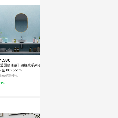
4,580
$2,203
降價
愛麗絲仙鏡】鋁框鏡系列-跑道
吸音木框鏡 
$690
(降$10)
-金 80x55cm
AC-12
Nanoleaf | 智能燈帶(1m擴充組)
ahoo購物中心
亞洲跨境設計購物
SIOH,惜
1%
1%
3%