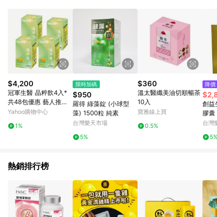
品賣場中有標示「商店」及顯示商店名稱者(指定活動店家除外)
3. 訂單回饋金額將扣除運費/購物金/超贈點/福利金/紅利折抵/折
價券等虛擬貨幣折抵 4. 大宗採購或批發轉賣不具回饋資格： 如
有相關事證認定您為大宗採購、批發轉賣而非最終消費使用者，
相關認定以Yahoo購物中心之認定為準
$4,200
$360
限時加碼
降價
冠軍生醫 晶粹飲4入*
溫太醫纖美油切順暢茶
$950
$2,
共48包優惠 藝人推薦
10入
羅得 綠藻錠 (小球型
創益
(好選擇)
Yahoo購物中心
寶雅線上買
藻) 1500粒 純素
膠囊 
台灣樂天市場
台灣
1%
0.5%
5%
5
熱銷排行榜