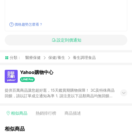
價格趨勢怎麼看？
設定到價通知
分類：
醫療保健
保健/養生
養生調理食品
Yahoo購物中心
提供百萬商品讓您超好逛，15天鑑賞期購物保障！ 3C及特殊商品
回饋，請以訂單成立通知為準 1. 請注意以下品類商品均無回饋：
-Apple相關商品/手機/票券/儲值金/虛擬點數 -黃金 (金幣 / 金條
/ 金元寶 /立體黃金 / 黃金擺飾 /黃金條塊) [2023/2/10起適用] -
電玩/遊戲/相機/單眼/鏡頭/拍立得 [2024/6/1起適用] -內接硬
相似商品
熱銷排行榜
商品描述
碟、外接硬碟、主機板/顯示卡[2026/5/18起適用] 2. 以下訂單將
不符合導購資格，亦不得使用點數紅包： - 點擊Yahoo奇摩APP
相似商品
的購回饋活動享Yahoo超贈點回饋者 - 購物中心商店之商品：商