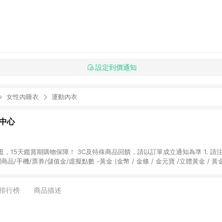
設定到價通知
女性內睡衣
運動內衣
物中心
天鑑賞期購物保障！ 3C及特殊商品回饋，請以訂單成立通知為準 1. 請注意以下品類商品
關商品/手機/票券/儲值金/虛擬點數 -黃金 (金幣 / 金條 / 金元寶 /立體黃金 / 
] 2. 以下訂單將不符合導購資格，亦不得使用點數紅包： - 點擊Yahoo奇摩APP
 - 購物中心商店之商品：商品賣場中有標示「商店」及顯示商店名稱者(指定活動店家
排行榜
商品描述
購物金/超贈點/福利金/紅利折抵/折價券等虛擬貨幣折抵 4. 大宗採購或批發
定您為大宗採購、批發轉賣而非最終消費使用者，相關認定以Yahoo購物中心之