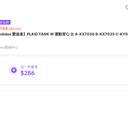
史低價
,134
(降$286)
【Adidas 愛迪達】PLAID TANK W 運動背心 女 A-KX7036 B-KX
hoo購物中心
近一年最省
$286