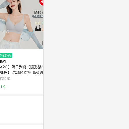
限時加碼
限時加碼
降價
191
$1,290
$728
(降$181
A2G】隔日到貨【隱形聚攏、
ADIDAS ADIZERO E MS 女 運動
SLIMMO運
】 果凍軟支撐 高脅邊 冰
內衣 IT6708
度防震防下垂
完美包覆 無痕內衣 運動內衣
背心秋
皮購物
摩曼頓線上商城
東森購物 ETMa
肩帶內衣 915
1%
14%
0.5%