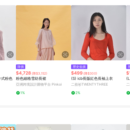
降價
歷史低價
$4,728
$499
$
(降$3,152)
(降$300)
件式粉色
粉色細格雪紡長裙
(S) icb長版紅色長袖上衣
(
亞洲跨境設計購物平台 Pinkoi
二拾衫TWENTYTHREE
二
1%
2%