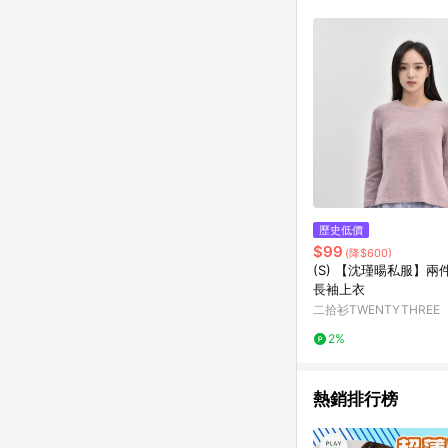
歷史低價
$99
(降$600)
(S) 【沈瑾暘私服】兩
長袖上衣
二拾衫TWENTYTHREE
2%
熱銷排行榜