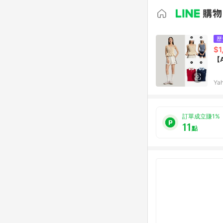
歷
$1
Ya
訂單成立賺1%
11
點