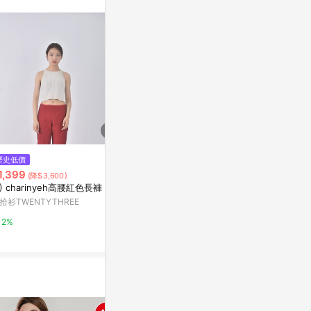
$4,250
歷史低價
降價
Versailles法國麵包高領上衣
1,399
$1,374
(降$3,600)
(降$3
亞洲跨境設計購物平台 Pinkoi
L) charinyeh高腰紅色長褲
星辰-黃色
拾衫TWENTYTHREE
亞洲跨境設計購物
1%
2%
1%