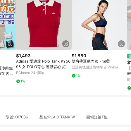
$1,493
$1,880
Adidas 愛迪達 Polo Tank KY56
雙肩帶運動內衣 - 深藍
$
95 女 POLO背心 運動背心 紅 亞
亞洲跨境設計購物平台 Pinkoi
超薄冰絲無
【
版 領口設計
PChome 24h購物
內衣 內衣
輕裸感
1%
鋼圈內衣
涼
蝦
1%
細
達 型號:KX7036 品名:PLAID TANK W 圓領短袖T恤