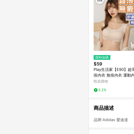
限時加碼
$59
Play生活家【E90】
痕內衣 無痕內衣 運動
涼感內衣 冰絲內衣 無
蝦皮購物
冰絲 涼感 薄款
3.2%
商品描述
品牌:Adidas 愛迪