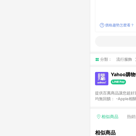
價格趨勢怎麼看？
分類：
流行服飾
Yahoo購
提供百萬商品讓您超好逛，15
均無回饋： -Apple相
塊) [2023/2/10起適用] -電玩/遊戲/相機/單眼/鏡頭/拍立得 [2024/6/1起適用] -內接硬碟、外接硬碟、主機板/顯示卡
[2026/5/18起適用
Yahoo超贈點回饋者
相似商品
熱銷
單回饋金額將扣除運費/
格： 如有相關事證認
相似商品