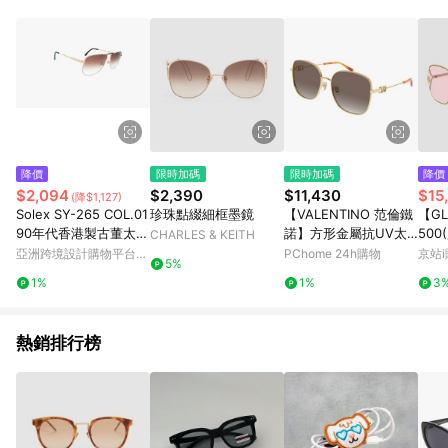
品賣場中有標示「商店」及顯示商店名稱者(指定活動店家除外)
3. 訂單回饋金額將扣除運費/購物金/超贈點/福利金/紅利折抵/折
價券等虛擬貨幣折抵 4. 大宗採購或批發轉賣不具回饋資格： 如
有相關事證認定您為大宗採購、批發轉賣而非最終消費使用者，
相關認定以Yahoo購物中心之認定為準
降價
限時加碼
限時加碼
降價
$2,094
$2,390
$11,430
$15
(降$1,127)
Solex SY-265 COL.01
珍珠點綴細框墨鏡
【VALENTINO 范倫鐵
【GL
90年代香港製古董太陽
諾】方形金屬抗UV太
500
CHARLES & KEITH
眼鏡
陽眼鏡(VG0042SK-00
A-
亞洲跨境設計購物平台
PChome 24h購物
京站i
5%
2)
陽眼
Pinkoi
1%
1%
3
熱銷排行榜