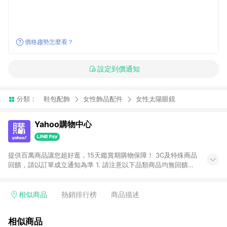
價格趨勢怎麼看？
設定到價通知
分類：
鞋包配飾
女性飾品配件
女性太陽眼鏡
Yahoo購物中心
提供百萬商品讓您超好逛，15天鑑賞期購物保障！ 3C及特殊商品
回饋，請以訂單成立通知為準 1. 請注意以下品類商品均無回饋：
-Apple相關商品/手機/票券/儲值金/虛擬點數 -黃金 (金幣 / 金條
/ 金元寶 /立體黃金 / 黃金擺飾 /黃金條塊) [2023/2/10起適用] -
電玩/遊戲/相機/單眼/鏡頭/拍立得 [2024/6/1起適用] -內接硬
相似商品
熱銷排行榜
商品描述
碟、外接硬碟、主機板/顯示卡[2026/5/18起適用] 2. 以下訂單將
不符合導購資格，亦不得使用點數紅包： - 點擊Yahoo奇摩APP
相似商品
的購回饋活動享Yahoo超贈點回饋者 - 購物中心商店之商品：商