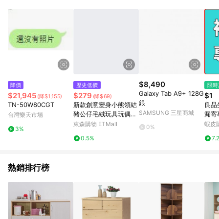
品賣場中有標示「商店」及顯示商店名稱者(指定活動店家除外)
3. 訂單回饋金額將扣除運費/購物金/超贈點/福利金/紅利折抵/折
價券等虛擬貨幣折抵 4. 大宗採購或批發轉賣不具回饋資格： 如
有相關事證認定您為大宗採購、批發轉賣而非最終消費使用者，
相關認定以Yahoo購物中心之認定為準
$8,490
降價
歷史低價
限時
Galaxy Tab A9+ 128G
$21,945
$279
$1
(降$1,155)
(降$69)
銀
TN-50W80CGT
新款創意變身小熊領結
良品
SAMSUNG 三星商城
豬公仔毛絨玩具玩偶抓
漏寄
台灣樂天市場
機娃娃送女生兒童禮物
勿隨
東森購物 ETMall
蝦皮
0%
3%
0.5%
7.
熱銷排行榜