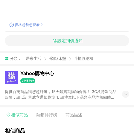
價格趨勢怎麼看？
設定到價通知
分類：
居家生活
傢俱/床墊
斗櫃收納櫃
Yahoo購物中心
提供百萬商品讓您超好逛，15天鑑賞期購物保障！ 3C及特殊商品
回饋，請以訂單成立通知為準 1. 請注意以下品類商品均無回饋：
-Apple相關商品/手機/票券/儲值金/虛擬點數 -黃金 (金幣 / 金條
/ 金元寶 /立體黃金 / 黃金擺飾 /黃金條塊) [2023/2/10起適用] -
電玩/遊戲/相機/單眼/鏡頭/拍立得 [2024/6/1起適用] -內接硬
相似商品
熱銷排行榜
商品描述
碟、外接硬碟、主機板/顯示卡[2026/5/18起適用] 2. 以下訂單將
不符合導購資格，亦不得使用點數紅包： - 點擊Yahoo奇摩APP
相似商品
的購回饋活動享Yahoo超贈點回饋者 - 購物中心商店之商品：商