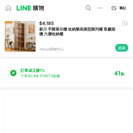
筆記
$4,185
新川 手辦展示櫃 收納樂高模型陳列櫃 客廳酒
櫃 六層收納櫃
搶購
Yahoo購物中心
訂單成立賺1%
41
點
下單享LINE POINTS點數