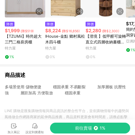
$17
降價
降價
降價
簡約
$1,999
$8,224
$2,280
(降$519)
(降$16,856)
(降$2,300)
洞穿
【TZUMii】時尚超大
IHouse-金點 鄉村風松
【澄境 】低甲醛可旋轉
亞洲
三門二格廚房櫃
木四斗櫃
直立式四層收納書櫃集
Pinko
成木紋
特力屋
特力屋
特力屋
1
1%
0%
0%
商品描述
多場景使用 儲物便捷 穩固承重 不易斷裂 加厚層板 抗壓性
強 層距加高 方便取放 穩固承重
LINE 購物是匯集購物情報與商品資訊的整合性平台，並依購物情報中的趨勢與
風格做合作網路商家的延伸商品推薦，商品資料更新會有時間差，請務必點擊
商品至各合作網路商家，確認現售價與購物條件，一切資訊以合作廠商網頁為
前往賣場
1%
準。
加入筆記
設定到價通知