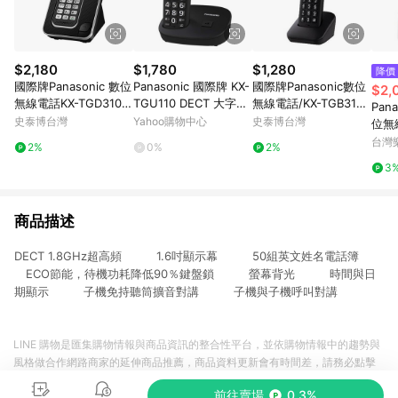
$2,180
$1,780
$1,280
降價
國際牌Panasonic 數位
Panasonic 國際牌 KX-
國際牌Panasonic數位
$2,
無線電話KX-TGD310T
TGU110 DECT 大字體
無線電話/KX-TGB310T
Pan
WB
無線電話 TGU110 電話
WB/黑
史泰博台灣
Yahoo購物中心
史泰博台灣
位無線
機 家用電話 室內電話
0
台灣
2%
0%
2%
3
商品描述
DECT 1.8GHz超高頻 1.6吋顯示幕 50組英文姓名電話簿
ECO節能，待機功耗降低90％鍵盤鎖 螢幕背光 時間與日
期顯示 子機免持聽筒擴音對講 子機與子機呼叫對講
LINE 購物是匯集購物情報與商品資訊的整合性平台，並依購物情報中的趨勢與
風格做合作網路商家的延伸商品推薦，商品資料更新會有時間差，請務必點擊
商品至各合作網路商家，確認現售價與購物條件，一切資訊以合作廠商網頁為
前往賣場
0.3%
準。