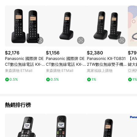
品賣場中有標示「商店」及顯示商店名稱者(指定活動店家除外)
3. 訂單回饋金額將扣除運費/購物金/超贈點/福利金/紅利折抵/折
價券等虛擬貨幣折抵 4. 大宗採購或批發轉賣不具回饋資格： 如
有相關事證認定您為大宗採購、批發轉賣而非最終消費使用者，
相關認定以Yahoo購物中心之認定為準
$2,176
$1,156
$2,380
$79
Panasonic 國際牌 DE
Panasonic 國際牌 DE
Panasonic KX-TGB31
【A
CT數位無線電話 KX-T
CT數位無線電話 KX-T
2TW數位無線雙子機
鍵大
GB312TW
GB310TW
(黑色)
-892
東森購物 ETMall
東森購物 ETMall
萬家福線上購物
亞洲
Pinko
0.5%
0.5%
1%
1
熱銷排行榜