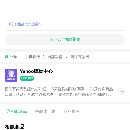
價格趨勢怎麼看？
設定到價通知
分類：
手機相機
通訊設備
無線電話機
Yahoo購物中心
提供百萬商品讓您超好逛，15天鑑賞期購物保障！ 3C及特殊商品
回饋，請以訂單成立通知為準 1. 請注意以下品類商品均無回饋：
-Apple相關商品/手機/票券/儲值金/虛擬點數 -黃金 (金幣 / 金條
/ 金元寶 /立體黃金 / 黃金擺飾 /黃金條塊) [2023/2/10起適用] -
電玩/遊戲/相機/單眼/鏡頭/拍立得 [2024/6/1起適用] -內接硬
相似商品
熱銷排行榜
商品描述
碟、外接硬碟、主機板/顯示卡[2026/5/18起適用] 2. 以下訂單將
不符合導購資格，亦不得使用點數紅包： - 點擊Yahoo奇摩APP
相似商品
的購回饋活動享Yahoo超贈點回饋者 - 購物中心商店之商品：商