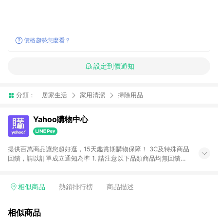
價格趨勢怎麼看？
設定到價通知
分類：
居家生活
家用清潔
掃除用品
Yahoo購物中心
提供百萬商品讓您超好逛，15天鑑賞期購物保障！ 3C及特殊商品
回饋，請以訂單成立通知為準 1. 請注意以下品類商品均無回饋：
-Apple相關商品/手機/票券/儲值金/虛擬點數 -黃金 (金幣 / 金條
/ 金元寶 /立體黃金 / 黃金擺飾 /黃金條塊) [2023/2/10起適用] -
電玩/遊戲/相機/單眼/鏡頭/拍立得 [2024/6/1起適用] -內接硬
相似商品
熱銷排行榜
商品描述
碟、外接硬碟、主機板/顯示卡[2026/5/18起適用] 2. 以下訂單將
不符合導購資格，亦不得使用點數紅包： - 點擊Yahoo奇摩APP
相似商品
的購回饋活動享Yahoo超贈點回饋者 - 購物中心商店之商品：商