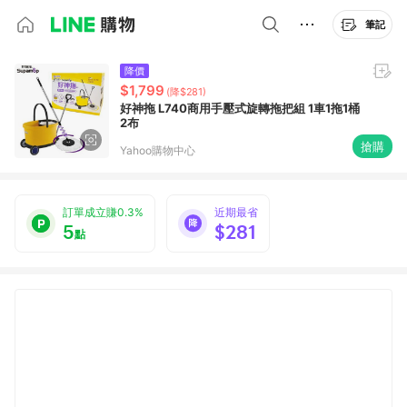
筆記
降價
$1,799
(降$281)
好神拖 L740商用手壓式旋轉拖把組 1車1拖1桶
2布
搶購
Yahoo購物中心
訂單成立賺0.3%
近期最省
5
$281
點