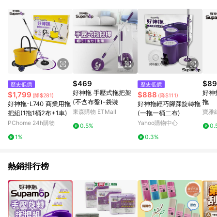
品賣場中有標示「商店」及顯示商店名稱者(指定活動店家除外)
3. 訂單回饋金額將扣除運費/購物金/超贈點/福利金/紅利折抵/折
價券等虛擬貨幣折抵 4. 大宗採購或批發轉賣不具回饋資格： 如
有相關事證認定您為大宗採購、批發轉賣而非最終消費使用者，
相關認定以Yahoo購物中心之認定為準
$469
$89
歷史低價
歷史低價
好神拖 手壓式拖把架
好神
$1,799
$888
(降$281)
(降$111)
(不含布盤)-袋裝
拖
好神拖-L740 商業用拖
好神拖輕巧腳踩旋轉拖
東森購物 ETMall
寶雅
把組(1拖1桶2布+1車)
(一拖一桶二布)
PChome 24h購物
Yahoo購物中心
0.5%
0.
1%
0.3%
熱銷排行榜