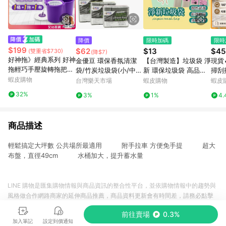
降價
限時加碼
限時
$199
$62
$13
$45
(雙重省$730)
(降$7)
好神拖》經典系列 好神
金優豆 環保香氛清潔
【台灣製造】垃圾袋 淨
現貨
拖輕巧手壓旋轉拖把組
袋/竹炭垃圾袋(小/中/
新 環保垃圾袋 高品質
掃刮
好神拖拖把 手壓式拖把
蝦皮購物
大)台灣製 掃除 廚餘回
垃圾袋 垃圾袋 環保袋
板刮
台灣樂天市場
蝦皮購物
蝦皮
旋轉拖把 好神拖 拖把
收袋 無毒 垃圾袋 清潔
清潔袋 塑膠袋 加厚環
掃把
32%
3%
1%
4.
組 旋轉拖 拖把 AB001
袋【愛買】
保清潔袋
把 
刀 
商品描述
輕鬆搞定大坪數 公共場所最適用 附手拉車 方便免手提 超大
布盤，直徑49cm 水桶加大，提升蓄水量
LINE 購物是匯集購物情報與商品資訊的整合性平台，並依購物情報中的趨勢與
風格做合作網路商家的延伸商品推薦，商品資料更新會有時間差，請務必點擊
商品至各合作網路商家，確認現售價與購物條件，一切資訊以合作廠商網頁為
前往賣場
0.3%
準。
加入筆記
設定到價通知