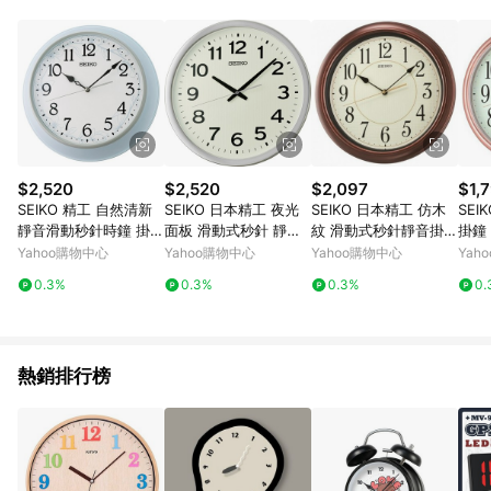
品賣場中有標示「商店」及顯示商店名稱者(指定活動店家除外)
3. 訂單回饋金額將扣除運費/購物金/超贈點/福利金/紅利折抵/折
價券等虛擬貨幣折抵 4. 大宗採購或批發轉賣不具回饋資格： 如
有相關事證認定您為大宗採購、批發轉賣而非最終消費使用者，
相關認定以Yahoo購物中心之認定為準
$2,520
$2,520
$2,097
$1,
SEIKO 精工 自然清新
SEIKO 日本精工 夜光
SEIKO 日本精工 仿木
SEI
靜音滑動秒針時鐘 掛鐘
面板 滑動式秒針 靜音
紋 滑動式秒針靜音掛鐘
掛鐘 
QXA832L_SK045
掛鐘(QXA799S)40cm
時鐘(QXA616B)-咖啡/
玫瑰金
Yahoo購物中心
Yahoo購物中心
Yahoo購物中心
Yah
32.cm
0.3%
0.3%
0.3%
0.
熱銷排行榜