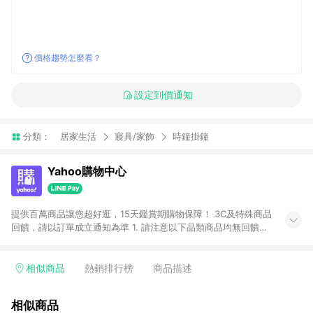
價格趨勢怎麼看？
設定到價通知
分類：
居家生活
寢具/家飾
時鐘掛鐘
Yahoo購物中心
提供百萬商品讓您超好逛，15天鑑賞期購物保障！ 3C及特殊商品
回饋，請以訂單成立通知為準 1. 請注意以下品類商品均無回饋：
-Apple相關商品/手機/票券/儲值金/虛擬點數 -黃金 (金幣 / 金條
/ 金元寶 /立體黃金 / 黃金擺飾 /黃金條塊) [2023/2/10起適用] -
電玩/遊戲/相機/單眼/鏡頭/拍立得 [2024/6/1起適用] -內接硬
相似商品
熱銷排行榜
商品描述
碟、外接硬碟、主機板/顯示卡[2026/5/18起適用] 2. 以下訂單將
不符合導購資格，亦不得使用點數紅包： - 點擊Yahoo奇摩APP
相似商品
的購回饋活動享Yahoo超贈點回饋者 - 購物中心商店之商品：商