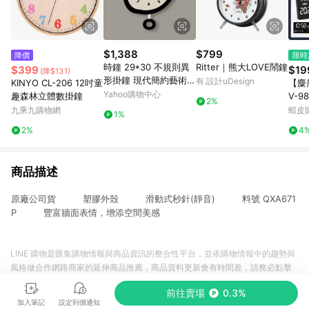
$1,388
$799
降價
限時
時鐘 29*30 不規則異
Ritter｜熊大LOVE鬧鐘
$399
$19
(降$131)
形掛鐘 現代簡約藝術
有.設計uDesign
KINYO CL-206 12吋童
【麋
創意鐘錶 客廳臥室壁掛
Yahoo購物中心
趣森林立體數掛鐘
V-9
2%
鐘 北歐風裝飾鐘
鬧鐘
九乘九購物網
蝦皮
1%
對時
2%
4
鐘 
商品描述
原廠公司貨 塑膠外殼 滑動式秒針(靜音) 料號 QXA671
P 豐富牆面表情，增添空間美感
LINE 購物是匯集購物情報與商品資訊的整合性平台，並依購物情報中的趨勢與
風格做合作網路商家的延伸商品推薦，商品資料更新會有時間差，請務必點擊
商品至各合作網路商家，確認現售價與購物條件，一切資訊以合作廠商網頁為
前往賣場
0.3%
準。
加入筆記
設定到價通知