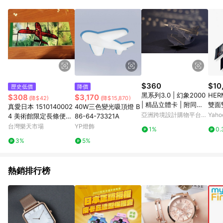
品賣場中有標示「商店」及顯示商店名稱者(指定活動店家除外)
3. 訂單回饋金額將扣除運費/購物金/超贈點/福利金/紅利折抵/折
價券等虛擬貨幣折抵 4. 大宗採購或批發轉賣不具回饋資格： 如
有相關事證認定您為大宗採購、批發轉賣而非最終消費使用者，
相關認定以Yahoo購物中心之認定為準
$360
$10
歷史低價
降價
黑系列3.0 | 幻象2000
HER
$308
$3,170
(降$42)
(降$15,870)
| 精品立體卡 | 附同系
雙面
真愛日本 1510140002
40W三色變光吸頂燈 B
列酷卡、外包裝紙
色系
亞洲跨境設計購物平台
Yah
4 美術館限定長條便條
86-64-73321A
Pinkoi
紙-飛艇 宮崎駿 文具用
台灣樂天市場
YP燈飾
1%
0.
品 Memo 紅の豚飛艇
3%
5%
紅豬
熱銷排行榜