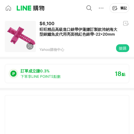
筆記
$6,100
旺旺精品高級進口錶帶伊蓮娜訂製款沛納海大
型錶鱷魚皮代用亮面桃紅色錶帶-22*20mm
搶購
Yahoo購物中心
訂單成立賺0.3%
18
點
下單享LINE POINTS點數