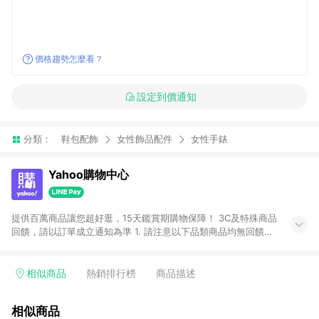
價格趨勢怎麼看？
設定到價通知
分類：
鞋包配飾
女性飾品配件
女性手錶
Yahoo購物中心
提供百萬商品讓您超好逛，15天鑑賞期購物保障！ 3C及特殊商品
回饋，請以訂單成立通知為準 1. 請注意以下品類商品均無回饋：
-Apple相關商品/手機/票券/儲值金/虛擬點數 -黃金 (金幣 / 金條
/ 金元寶 /立體黃金 / 黃金擺飾 /黃金條塊) [2023/2/10起適用] -
電玩/遊戲/相機/單眼/鏡頭/拍立得 [2024/6/1起適用] -內接硬
相似商品
熱銷排行榜
商品描述
碟、外接硬碟、主機板/顯示卡[2026/5/18起適用] 2. 以下訂單將
不符合導購資格，亦不得使用點數紅包： - 點擊Yahoo奇摩APP
相似商品
的購回饋活動享Yahoo超贈點回饋者 - 購物中心商店之商品：商