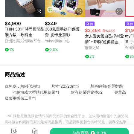
$4,900
$349
降價
降價
THIN 5011 時尚極簡晶
360兒童手錶T1保護
$2,464
$1,
(降$435)
礦方錶 - 玫瑰金
套-皮卡丘剪影
女人愛美愛自己捍衛愛
myFi
亞洲跨境設計購物平台
Yahoo購物中心
情1+1獨家超值禮盒手
童 
Pinkoi
錶鈦鋼手環二件組【W
孩子 
璀璨之星
台灣
1%
0.3%
KTL0188-KTL079】
2%
3
商品描述
鱷魚皮，無附代用扣 尺寸:22x20mm 顏色飽和/亮麗鮮艷
沛納海或大型錶代用錶帶*1 附有錶帶彈簧棒x2 專業高
級萬用拆錶工具*1
LINE 購物是匯集購物情報與商品資訊的整合性平台，並依購物情報中的趨勢與
風格做合作網路商家的延伸商品推薦，商品資料更新會有時間差，請務必點擊
商品至各合作網路商家，確認現售價與購物條件，一切資訊以合作廠商網頁為
前往賣場
0.3%
準。